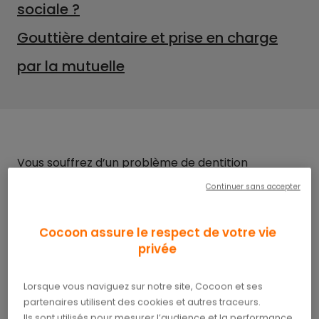
sociale ?
Gouttière dentaire et prise en charge
par la mutuelle
Vous souffrez d’un problème de dentition
(mauvais alignement, chevauchement, bruxisme,
Continuer sans accepter
dents jaunes) et vous songez à le corriger en
recourant aux
gouttières dentaires
, plus
pratiques et discrètes que les solutions
Cocoon assure le respect de votre vie
alternatives ? Quel type de remboursement
privée
pouvez-vous obtenir ? Suivez le guide, on vous dit
tout !
Lorsque vous naviguez sur notre site, Cocoon et ses
partenaires utilisent des cookies et autres traceurs.
Ils sont utilisés pour mesurer l’audience et la performance