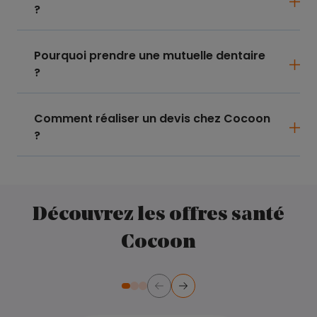
?
Pourquoi prendre une mutuelle dentaire
?
Comment réaliser un devis chez Cocoon
?
Découvrez les offres santé
Cocoon
Précédent
Suivant
Diapositive numéro 2
Diapositive numéro 3
Diapositive numéro 1