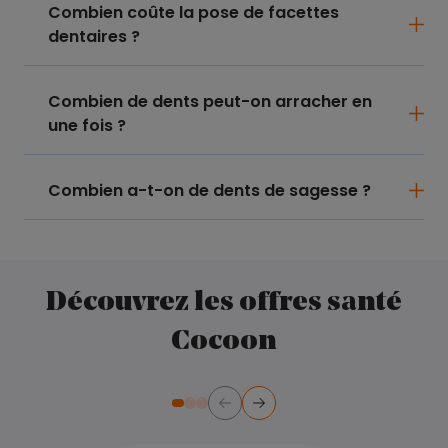
Combien coûte la pose de facettes
dentaires ?
Combien de dents peut-on arracher en
une fois ?
Combien a-t-on de dents de sagesse ?
Découvrez les offres santé
Cocoon
Précédent
Suivant
Diapositive numéro 2
Diapositive numéro 3
Diapositive numéro 1