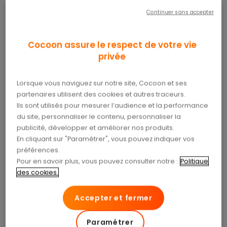
des questions très concrètes : que signifient
Continuer sans accepter
vraiment les symptômes ? Quels examens prévoir
? Quels traitements sont disponibles ? Et surtout,
quels coûts anticiper ?
Pour vous accompagner
Cocoon assure le respect de votre vie
privée
dans ces moments parfois déstabilisants, nous
mettons à votre disposition des dossiers santé
dédiés aux pathologies les plus courantes, afin
Lorsque vous naviguez sur notre site, Cocoon et ses
de mieux comprendre chaque situation
partenaires utilisent des cookies et autres traceurs.
médicale.
Ces contenus vous aident à décrypter
Ils sont utilisés pour mesurer l’audience et la performance
les étapes du parcours de soin et à savoir ce qui
du site, personnaliser le contenu, personnaliser la
publicité, développer et améliorer nos produits.
est, ou n’est pas, bien remboursé. Ils vous
En cliquant sur "Paramétrer", vous pouvez indiquer vos
permettent aussi d’identifier quand un renfort de
préférences.
protection peut devenir utile. Dans bien des cas,
Pour en savoir plus, vous pouvez consulter notre :
Politique
une
complémentaire santé
adaptée contribue à
des cookies.
réduire le reste à charge et à aborder les
traitements avec plus de sérénité.
Accepter et fermer
Paramétrer