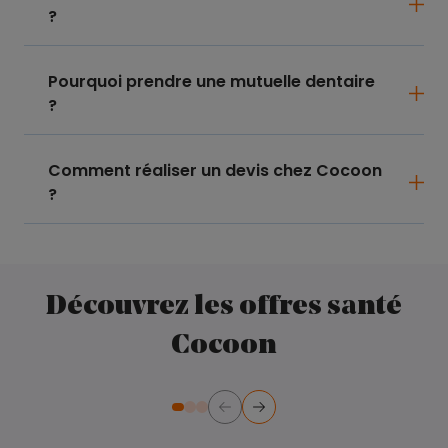
?
Pourquoi prendre une mutuelle dentaire
?
Comment réaliser un devis chez Cocoon
?
Découvrez les offres santé
Cocoon
Précédent
Suivant
Diapositive numéro 2
Diapositive numéro 3
Diapositive numéro 1