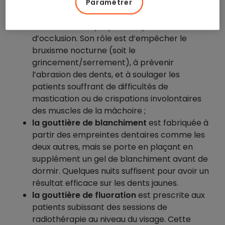
la gouttière occlusale
est adaptée pour les
Paramétrer
dysfonctionnements de l’articulation de la
mâchoire ainsi que pour les problèmes
d’occlusion. Son rôle est d’empêcher le
bruxisme nocturne (soit le
grincement/serrement), à prévenir
l’abrasion des dents, et à soulager les
patients souffrant de difficultés de
mastication ou de crispations involontaires
des muscles de la mâchoire ;
la gouttière de blanchiment
est fabriquée à
partir des empreintes dentaires comme les
deux autres, mais se porte en plaçant en
supplément un gel de blanchiment avant de
dormir. Quelques nuits suffisent pour avoir un
résultat efficace sur les dents jaunes.
la gouttière de fluoration
est prescrite aux
patients subissant des sessions de
radiothérapie au niveau du visage. Cette