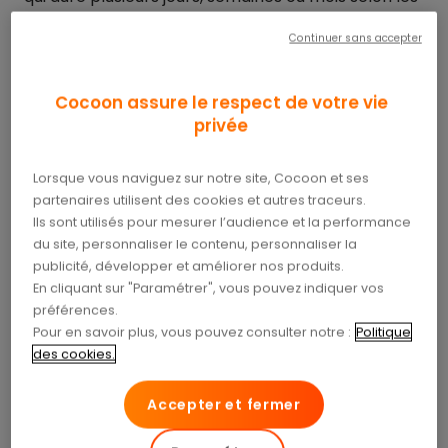
cas.
Continuer sans accepter
Les différents types de
Cocoon assure le respect de votre vie
gouttières dentaires
privée
Selon votre pathologie, votre dentiste peut vous
Lorsque vous naviguez sur notre site, Cocoon et ses
proposer plusieurs types de gouttières dentaires :
partenaires utilisent des cookies et autres traceurs.
Ils sont utilisés pour mesurer l’audience et la performance
la gouttière d’orthodontie
est un soin utilisé
du site, personnaliser le contenu, personnaliser la
lorsque les dents du patient sont mal
publicité, développer et améliorer nos produits.
alignées ou se chevauchent, ou lorsqu’il y a
En cliquant sur "Paramétrer", vous pouvez indiquer vos
trop d’espace entre certaines dents. Le
préférences.
dentiste la pose afin de corriger
Pour en savoir plus, vous pouvez consulter notre :
Politique
progressivement la position des dents de
des cookies.
manière non douloureuse, en proposant un
traitement plus allégé et moins contraignant
Accepter et fermer
par rapport aux bagues traditionnelles ;