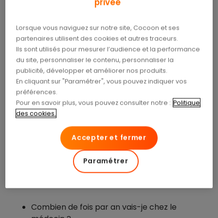
privée
adaptée à ses besoins
Lorsque vous naviguez sur notre site, Cocoon et ses
partenaires utilisent des cookies et autres traceurs.
Afin de garantir la stabilité financière de son
Ils sont utilisés pour mesurer l’audience et la performance
entreprise, le travailleur indépendant doit d’abord
du site, personnaliser le contenu, personnaliser la
prendre soin de sa santé
. Et pour cela, il faut
publicité, développer et améliorer nos produits.
avant tout pouvoir consulter quand cela est
En cliquant sur "Paramétrer", vous pouvez indiquer vos
nécessaire. Mais en fonction de l’âge, de la
préférences.
situation familiale ou des antécédents familiaux de
Pour en savoir plus, vous pouvez consulter notre :
Politique
chacun, les besoins sont différents. Il convient
des cookies.
donc d’identifier ses besoins avant de trouver la
mutuelle TNS adaptée.
Accepter et fermer
Identifier ses besoins
Paramétrer
Pour identifier ses besoins de santé, le TNS doit se
poser un certain nombre de questions :
Combien de fois par an vais-je chez le