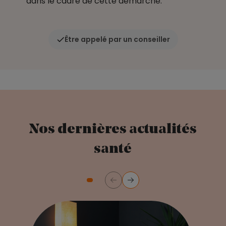
dans le cadre de cette démarche.
Être appelé par un conseiller
Nos dernières actualités
santé
Précédent
Suivant
Diapositive numéro 2
Diapositive numéro 3
Diapositive numéro 1