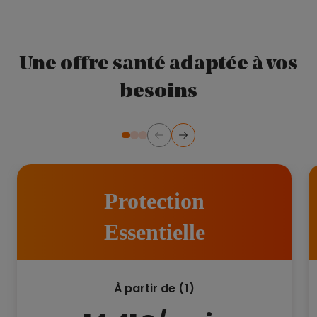
Une offre santé adaptée à vos
besoins
Précédent
Suivant
Diapositive numéro 2
Diapositive numéro 3
Diapositive numéro 1
Protection
Essentielle
À partir de (1)