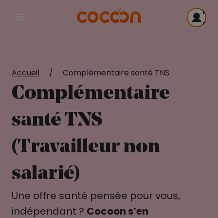
Me
Afficher la navigation principale
con
Accueil
/
Complémentaire santé TNS
Complémentaire
santé TNS
(Travailleur non
salarié)
Une offre santé pensée pour vous,
indépendant ?
Cocoon s’en