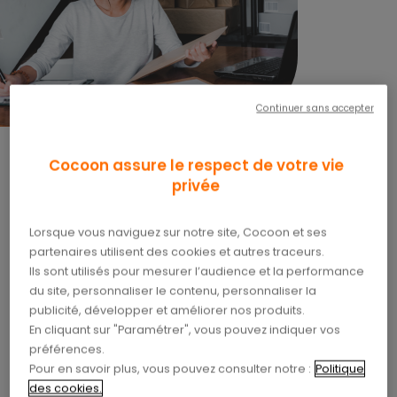
Continuer sans accepter
Faites rimer santé avec
Cocoon assure le respect de votre vie
privée
tranquillité !
Lorsque vous naviguez sur notre site, Cocoon et ses
En tant que TNS, vous êtes un acteur essentiel de
partenaires utilisent des cookies et autres traceurs.
notre société.
Votre santé est précieuse et ne
Ils sont utilisés pour mesurer l’audience et la performance
du site, personnaliser le contenu, personnaliser la
doit pas être négligée.
C’est pourquoi chez
publicité, développer et améliorer nos produits.
Cocoon, nous vous proposons des
En cliquant sur "Paramétrer", vous pouvez indiquer vos
préférences.
complémentaires santé TNS sur-mesure, éligibles
Pour en savoir plus, vous pouvez consulter notre :
Politique
Loi Madelin.
des cookies.