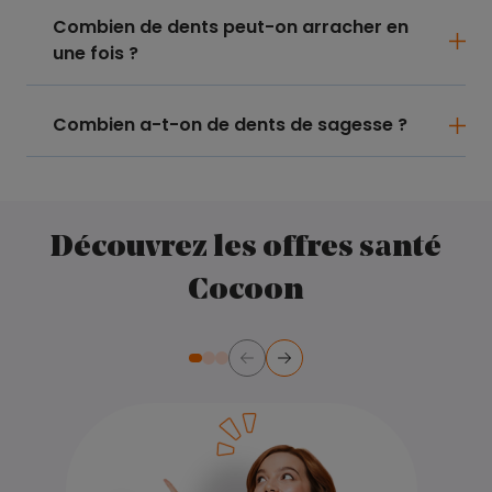
Combien de dents peut-on arracher en
une fois ?
Combien a-t-on de dents de sagesse ?
Découvrez les offres santé
Cocoon
Précédent
Suivant
Diapositive numéro 2
Diapositive numéro 3
Diapositive numéro 1