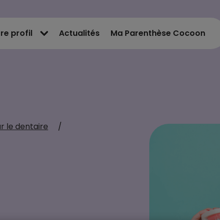
re profil
Actualités
Ma Parenthèse Cocoon
r le dentaire
/