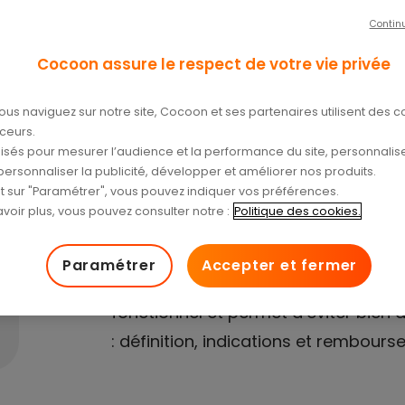
/04/2024
Contin
Cocoon assure le respect de votre vie privée
ous naviguez sur notre site, Cocoon et ses partenaires utilisent des c
aceurs.
tilisés pour mesurer l’audience et la performance du site, personnalise
personnaliser la publicité, développer et améliorer nos produits.
nt sur "Paramétrer", vous pouvez indiquer vos préférences.
voir plus, vous pouvez consulter notre :
Politique des cookies.
Aussi appelée en France orthopédie
spécialité dentaire visant à corrige
Paramétrer
Accepter et fermer
des mâchoires et des os. Le but n’es
fonctionnel et permet d’éviter bien d
: définition, indications et rembours