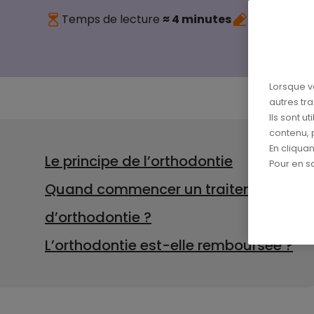
Temps de lecture
≈ 4 minutes
Publié le
19
Lorsque v
autres tr
Ils sont u
contenu, 
En cliqua
Le principe de l’orthodontie
Pour en sa
Quand commencer un traitement
d’orthodontie ?
L’orthodontie est-elle remboursée ?