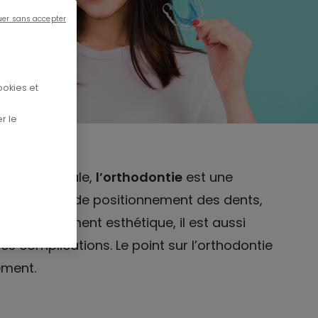
uer sans accepter
ookies et
r le
 dento-faciale,
l’orthodontie
est une
r les défauts de positionnement des dents,
t pas seulement esthétique, il est aussi
es complications. Le point sur l’orthodontie
ement.