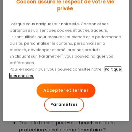
Cocoon assure le respect de votre vie
Une mutuelle couvre-t-elle
privée
systématiquement 100 % des restes à charge
?
Comment souscrire une complémentaire
Lorsque vous naviguez sur notre site, Cocoon et ses
santé et comment la résilier ?
partenaires utilisent des cookies et autres traceurs.
Une
complémentaire santé pas chère
me
Ils sont utilisés pour mesurer l’audience et la performance
du site, personnaliser le contenu, personnaliser la
protège-t-elle bien ?
publicité, développer et améliorer nos produits.
Quelle est la différence entre
En cliquant sur "Paramétrer", vous pouvez indiquer vos
complémentaire santé et mutuelle ?
préférences.
Pour en savoir plus, vous pouvez consulter notre :
Politique
Et les nombreux cas particuliers (
optique
,
des cookies.
dentaire
,
hospitalisation
,
médecines douces
…) :
Accepter et fermer
Quelles sont précisément les dépenses santé
remboursées par la complémentaire santé
Paramétrer
(par exemple dans les cas toujours plus
nombreux des dépassements d’honoraires) ?
Toute la famille peut-elle bénéficier de la
protection sociale complémentaire ?