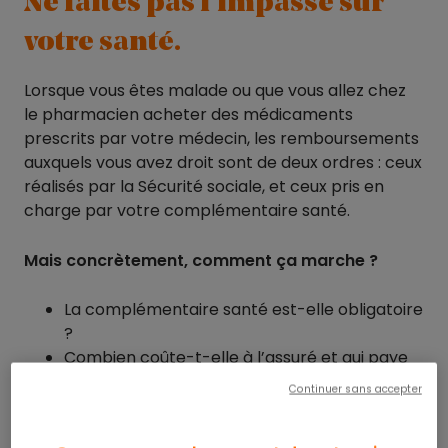
Ne faites pas l’impasse sur
votre santé.
Lorsque vous êtes malade ou que vous allez chez
le pharmacien acheter des médicaments
prescrits par votre médecin, les remboursements
auxquels vous avez droit sont de deux ordres : ceux
réalisés par la Sécurité sociale, et ceux pris en
charge par votre complémentaire santé.
Mais concrètement, comment ça marche ?
La complémentaire santé est-elle obligatoire
?
Combien coûte-t-elle à l’assuré et qui paye
quoi ?
Continuer sans accepter
Y a-t-il une différence entre salariés et
travailleurs non salariés (TNS) ?