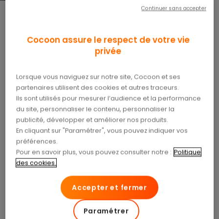
Continuer sans accepter
Protégez efficacement votre
famille
Cocoon assure le respect de votre vie
privée
Prendre soin de votre famille, c’est essentiel.
Lorsque vous naviguez sur notre site, Cocoon et ses
C’est pourquoi chez Cocoon, nous vous proposons
partenaires utilisent des cookies et autres traceurs.
des offres santé familles performantes et
Ils sont utilisés pour mesurer l’audience et la performance
du site, personnaliser le contenu, personnaliser la
adaptées aux besoins des plus petits comme des
publicité, développer et améliorer nos produits.
plus grands. Nos complémentaires santé familles
En cliquant sur "Paramétrer", vous pouvez indiquer vos
préférences.
vous garantissent une prise en charge optimale
Pour en savoir plus, vous pouvez consulter notre :
Politique
des frais de santé : consultations chez le médecin
des cookies.
généraliste ou spécialiste, orthodontie, optique…
Accepter et fermer
Comparez nos offres dès maintenant et
trouvez
Paramétrer