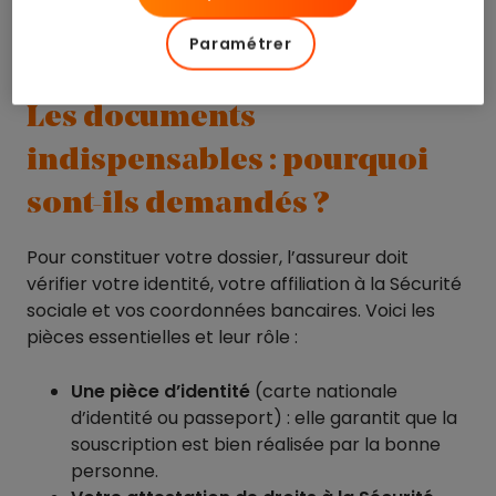
des validations supplémentaires.
Mais dans tous
les cas, la procédure est bien plus rapide
Paramétrer
qu’avant.
Les documents
indispensables : pourquoi
sont-ils demandés ?
Pour constituer votre dossier, l’assureur doit
vérifier votre identité, votre affiliation à la Sécurité
sociale et vos coordonnées bancaires. Voici les
pièces essentielles et leur rôle :
Une pièce d’identité
(carte nationale
d’identité ou passeport) : elle garantit que la
souscription est bien réalisée par la bonne
personne.