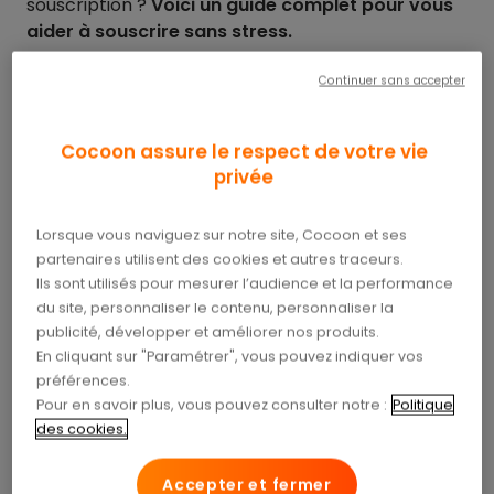
souscription ?
Voici un guide complet pour vous
aider à souscrire sans stress.
Continuer sans accepter
Souscription à une
complémentaire santé : un
Cocoon assure le respect de votre vie
processus simplifié
privée
En 2026, la souscription à une mutuelle santé se
Lorsque vous naviguez sur notre site, Cocoon et ses
fait en quelques clics. Vous pouvez choisir votre
partenaires utilisent des cookies et autres traceurs.
contrat en ligne, signer électroniquement et
Ils sont utilisés pour mesurer l’audience et la performance
transmettre vos documents via une plateforme
du site, personnaliser le contenu, personnaliser la
publicité, développer et améliorer nos produits.
sécurisée.
Fini les dossiers papier interminables !
En cliquant sur "Paramétrer", vous pouvez indiquer vos
préférences.
En général, un contrat individuel est actif sous
Pour en savoir plus, vous pouvez consulter notre :
Politique
quelques jours après validation des pièces. Pour un
des cookies.
contrat collectif
(via votre employeur), les délais
peuvent être un peu plus longs, car il faut parfois
Accepter et fermer