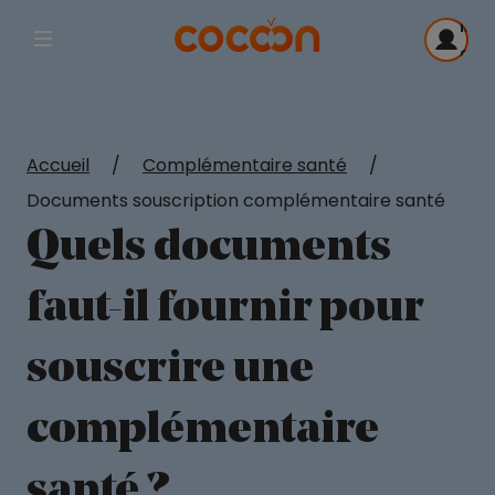
Me
Afficher la navigation principale
con
Accueil
/
Complémentaire santé
/
Documents souscription complémentaire santé
Quels documents
faut-il fournir pour
souscrire une
complémentaire
santé ?