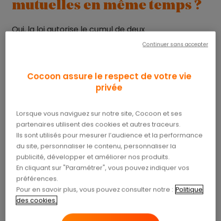
mutuelles en même temps ?
Oui, la loi autorise le cumul de deux
complémentaires santé. Il n’y a aucune
Continuer sans accepter
interdiction à ce sujet. Dans la pratique, cela arrive
souvent dans deux cas :
Cocoon assure le respect de votre vie
privée
Vous bénéficiez d’une mutuelle obligatoire via
votre employeur, mais vous souhaitez
renforcer votre couverture avec un contrat
Lorsque vous naviguez sur notre site, Cocoon et ses
individuel.
partenaires utilisent des cookies et autres traceurs.
Ils sont utilisés pour mesurer l’audience et la performance
Vous êtes en couple et chacun dispose d’une
du site, personnaliser le contenu, personnaliser la
mutuelle différente, ce qui peut entraîner un
publicité, développer et améliorer nos produits.
double remboursement partiel.
En cliquant sur "Paramétrer", vous pouvez indiquer vos
préférences.
Mais attention : cumuler deux mutuelles ne signifie
Pour en savoir plus, vous pouvez consulter notre :
Politique
pas que vous serez remboursé deux fois pour le
des cookies.
même soin. La règle est claire :
vous ne pouvez
jamais être remboursé au-delà de vos frais