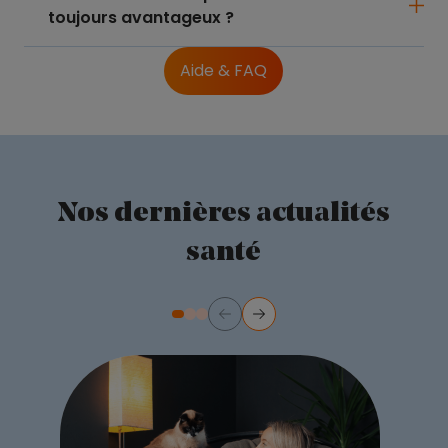
toujours avantageux ?
Aide & FAQ
Nos dernières actualités
santé
Précédent
Suivant
Diapositive numéro 2
Diapositive numéro 3
Diapositive numéro 1