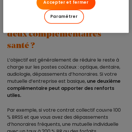
Accepter et fermer
réels
.
Paramétrer
Quel est l’intérêt de cumuler
deux complémentaires
santé ?
L’objectif est généralement de réduire le reste à
charge sur les postes coûteux : optique, dentaire,
audiologie, dépassements d’honoraires. Si votre
mutuelle d’entreprise est basique,
une deuxième
complémentaire peut apporter des renforts
utiles.
Par exemple, si votre contrat collectif couvre 100
% BRSS et que vous avez des dépassements
d’honoraires fréquents, une mutuelle individuelle
avec un taux à 200 % BR ou des forfaits