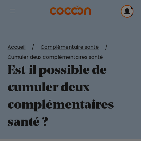
Me
Afficher la navigation principale
con
Accueil
/
Complémentaire santé
/
Cumuler deux complémentaires santé
Est-il possible de
cumuler deux
complémentaires
santé ?