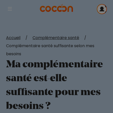
Me
Afficher la navigation principale
con
Accueil
/
Complémentaire santé
/
Complémentaire santé suffisante selon mes
besoins
Ma complémentaire
santé est-elle
suffisante pour mes
besoins ?