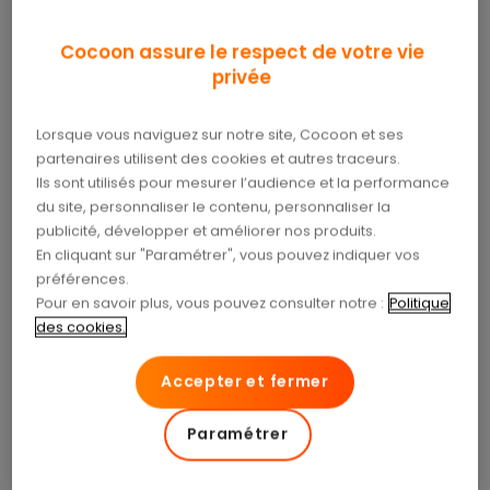
Comment savoir si votre contrat vous protège
Cocoon assure le respect de votre vie
vraiment ? Quels signes doivent vous alerter ? Et
privée
surtout, comment ajuster votre couverture sans
exploser votre budget ?
Voici un guide complet
pour faire le point.
Lorsque vous naviguez sur notre site, Cocoon et ses
partenaires utilisent des cookies et autres traceurs.
Ils sont utilisés pour mesurer l’audience et la performance
Quels signes montrent
du site, personnaliser le contenu, personnaliser la
qu’une complémentaire
publicité, développer et améliorer nos produits.
En cliquant sur "Paramétrer", vous pouvez indiquer vos
santé est mal adaptée ?
préférences.
Pour en savoir plus, vous pouvez consulter notre :
Politique
Le premier indicateur, c’est le
reste à charge
. Si
des cookies.
vous payez régulièrement des sommes
importantes malgré votre complémentaire, il y a
Accepter et fermer
un problème. Cela arrive souvent pour l’optique, le
dentaire ou les spécialistes. Par exemple, si vous
Paramétrer
avez déboursé 250 € pour une paire de lunettes
alors que votre
complémentaire santé
n’a