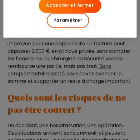
attendre un problème de santé avant de
Accepter et fermer
souscrire. Pourtant, cette logique ne tient pas face
à la réalité des dépenses médicales imprévues.
Paramétrer
Prenons un exemple concret :
une hospitalisation
imprévue pour une appendicite. La facture peut
dépasser 2 000 € en clinique privée, sans compter
les honoraires du chirurgien. La Sécurité sociale
rembourse une partie, mais pas tout.
Sans
complémentaire santé
, vous devez avancer la
somme et supporter un reste à charge important.
Quels sont les risques de ne
pas être couvert ?
Un accident, une hospitalisation, une opération…
Ces situations arrivent sans prévenir et peuvent