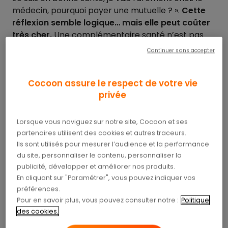
médecin, pourquoi payer une mutuelle ? ».
Cette
réflexion semble logique… mais elle peut coûter
très cher.
Une complémentaire santé n’est pas
seulement utile pour les consultations courantes,
Continuer sans accepter
e
lle protège contre les imprévus
. Voici pourquoi il
est risqué de s’en passer, même si vous consultez
Cocoon assure le respect de votre vie
peu.
privée
Pourquoi beaucoup hésitent
Lorsque vous naviguez sur notre site, Cocoon et ses
à prendre une
partenaires utilisent des cookies et autres traceurs.
Ils sont utilisés pour mesurer l’audience et la performance
complémentaire santé ?
du site, personnaliser le contenu, personnaliser la
publicité, développer et améliorer nos produits.
La perception est simple : si vous ne consultez
En cliquant sur "Paramétrer", vous pouvez indiquer vos
pas souvent, vous avez l’impression de « payer
préférences.
pour rien ».
Le coût mensuel d’une mutuelle peut
Pour en savoir plus, vous pouvez consulter notre :
Politique
sembler inutile quand on ne va chez le médecin
des cookies.
qu’une ou deux fois par an. Certains préfèrent