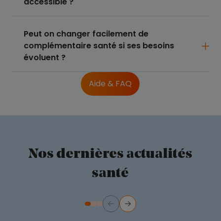
accessible ?
Peut on changer facilement de
complémentaire santé si ses besoins
évoluent ?
Aide & FAQ
Nos dernières actualités
santé
Précédent
Suivant
Diapositive numéro 2
Diapositive numéro 3
Diapositive numéro 1