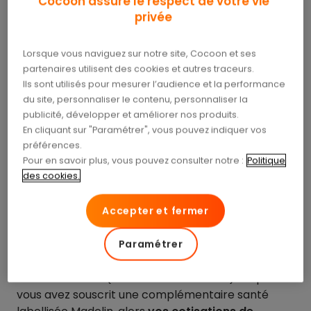
Cocoon assure le respect de votre vie
déductibles de mes impôts comme certaines
privée
assurances ? Pour la majorité des particuliers
(salariés, retraités, demandeurs d’emploi),
la
Lorsque vous naviguez sur notre site, Cocoon et ses
réponse est non
. Les primes d’assurance
partenaires utilisent des cookies et autres traceurs.
complémentaire santé individuelles ne sont pas
Ils sont utilisés pour mesurer l’audience et la performance
déductibles du revenu imposable. Vous ne pouvez
du site, personnaliser le contenu, personnaliser la
donc pas les soustraire de vos revenus dans votre
publicité, développer et améliorer nos produits.
déclaration classique.
En cliquant sur "Paramétrer", vous pouvez indiquer vos
préférences.
Mais il existe bien une exception : les travailleurs
Pour en savoir plus, vous pouvez consulter notre :
Politique
indépendants
(artisans, commerçants,
des cookies.
professions libérales, gérants non-salariés…) Eux,
peuvent déduire leurs cotisations de mutuelle sous
Accepter et fermer
certaines conditions. C’est le dispositif dit du
contrat Madelin
.
Paramétrer
Si vous êtes TNS (travailleur non salarié) et que
vous avez souscrit une complémentaire santé