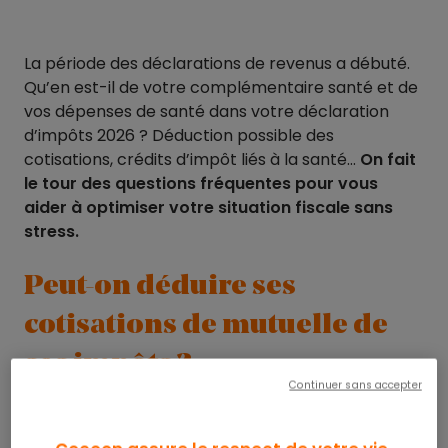
La période des déclarations de revenus a débuté.
Qu’en est-il de votre complémentaire santé et de
vos dépenses de santé dans votre déclaration
d’impôts 2026 ? Déduction possible des
cotisations, crédits d’impôt liés à la santé…
On fait
le tour des questions fréquentes pour vous
aider à optimiser votre situation fiscale sans
stress.
Peut-on déduire ses
cotisations de mutuelle de
ses impôts ?
Continuer sans accepter
C’est la question que beaucoup se posent : les
cotisations payées à ma mutuelle santé sont-elles