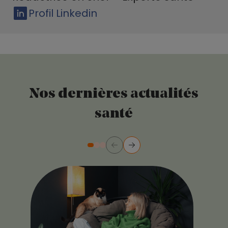
Profil Linkedin
Nos dernières actualités
santé
Précédent
Suivant
Diapositive numéro 2
Diapositive numéro 3
Diapositive numéro 1