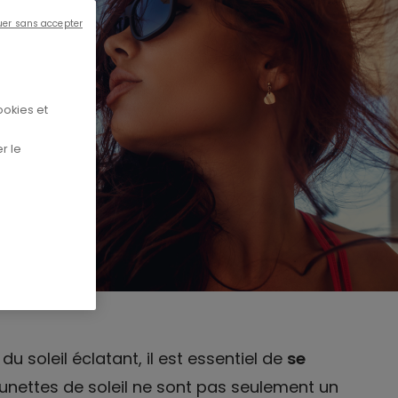
uer sans accepter
ookies et
r le
u soleil éclatant, il est essentiel de
se
 lunettes de soleil ne sont pas seulement un