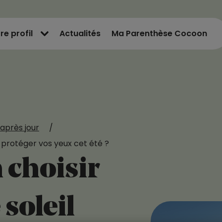
re profil
Actualités
Ma Parenthèse Cocoon
après jour
/
 protéger vos yeux cet été ?
choisir
 soleil