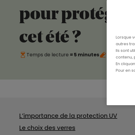
pour protéger 
cet été ?
Lorsque v
autres tr
Ils sont u
Temps de lecture
≈ 5 minutes
Publié le
11
contenu, 
En cliqua
Pour en sa
L’importance de la protection UV
Le choix des verres