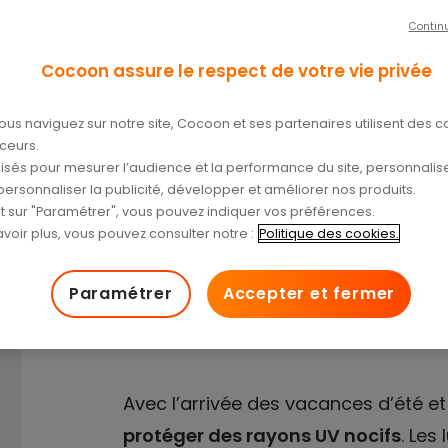
Contin
vos yeux
Cocoon assure le respect de votre vie privée
ous naviguez sur notre site, Cocoon et ses partenaires utilisent des c
aceurs.
tilisés pour mesurer l’audience et la performance du site, personnalise
/04/2024
personnaliser la publicité, développer et améliorer nos produits.
nt sur "Paramétrer", vous pouvez indiquer vos préférences.
voir plus, vous pouvez consulter notre :
Politique des cookies.
Paramétrer
Accepter et fermer
Avec l’arrivée des vacances d’été et d
protéger des rayons UV nocifs
. Les