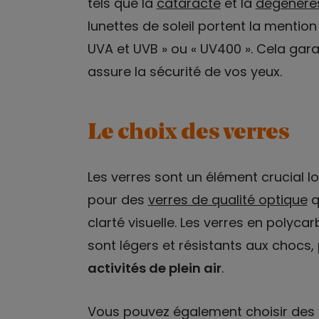
tels que la
cataracte
et la
dégénére
lunettes de soleil portent la mention
UVA et UVB » ou « UV400 ». Cela garan
assure la sécurité de vos yeux.
Le choix des verres
Les verres sont un élément crucial lo
pour des
verres de qualité optique
q
clarté visuelle. Les verres en polyc
sont légers et résistants aux chocs,
activités de plein air
.
Vous pouvez également choisir des v