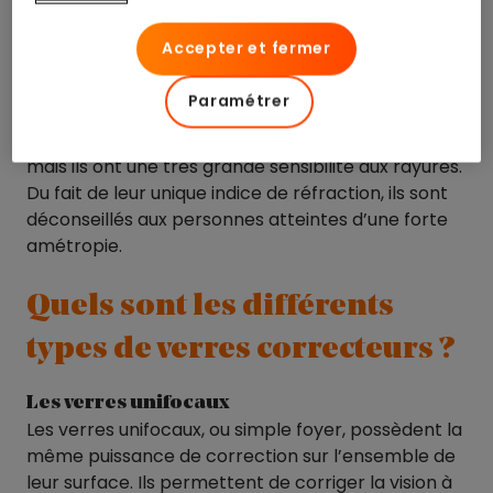
Ils font partie de la famille des verres organiques
mais sont utilisés pour des cas particuliers, et
Accepter et fermer
notamment pour des patients qui pratiquent
des
activités sportives
.
Paramétrer
Ce matériau ultra-résistant les rend
incassables
mais ils ont une très grande sensibilité aux rayures.
Du fait de leur unique indice de réfraction, ils sont
déconseillés aux personnes atteintes d’une forte
amétropie.
Quels sont les différents
types de verres correcteurs ?
Les verres unifocaux
Les verres unifocaux, ou simple foyer, possèdent la
même puissance de correction sur l’ensemble de
leur surface. Ils permettent de corriger la vision à