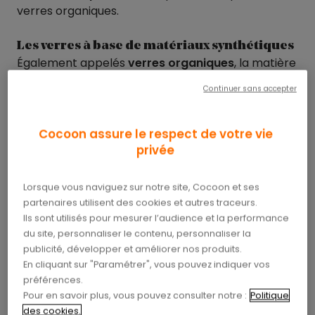
verres organiques.
Les verres à base de matériaux synthétiques
Également appelés
verres organiques
, la matière
synthétique est actuellement la plus utilisée dans
Continuer sans accepter
la conception des verres de lunettes.
Leurs indices de réfraction sont moins élevés que
Cocoon assure le respect de votre vie
les verres minéraux, ils sont donc généralement
privée
plus gros que ces derniers, mais possèdent
une
grande résistance aux chocs
et sont réputés
Lorsque vous naviguez sur notre site, Cocoon et ses
comme quasiment incassables. Plus légers et
partenaires utilisent des cookies et autres traceurs.
d’une surface également moins dure, ils sont plus
Ils sont utilisés pour mesurer l’audience et la performance
sensibles aux rayures mais des traitements
du site, personnaliser le contenu, personnaliser la
spécifiques permettent d’améliorer cet
publicité, développer et améliorer nos produits.
En cliquant sur "Paramétrer", vous pouvez indiquer vos
inconvénient.
préférences.
Pour en savoir plus, vous pouvez consulter notre :
Politique
Les verres en polycarbonate
des cookies.