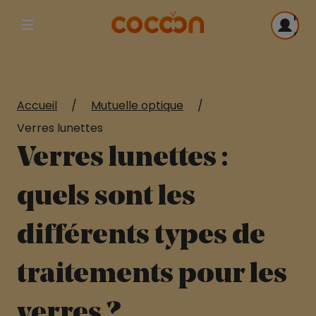
Me
Afficher la navigation principale
con
Accueil
/
Mutuelle optique
/
Verres lunettes
Verres lunettes :
quels sont les
différents types de
traitements pour les
verres ?