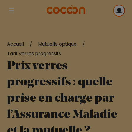
Me
Afficher la navigation principale
con
Accueil
/
Mutuelle optique
/
Tarif verres progressifs
Prix verres
progressifs : quelle
prise en charge par
l’Assurance Maladie
et la mutuelle ?