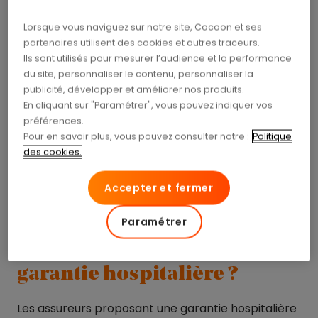
une somme d’argent pour chaque jour effectif
d’hospitalisation
, totalement indépendante des
Lorsque vous naviguez sur notre site, Cocoon et ses
remboursements Sécurité sociale et mutuelle.
partenaires utilisent des cookies et autres traceurs.
C’est l’assuré qui choisit son niveau de protection :
Ils sont utilisés pour mesurer l’audience et la performance
15 €, 30 € ou 50 € par jour et même plus suivant
du site, personnaliser le contenu, personnaliser la
les assureurs.
publicité, développer et améliorer nos produits.
En cliquant sur "Paramétrer", vous pouvez indiquer vos
Il n’est pas nécessaire de justifier de l’utilisation de
préférences.
Pour en savoir plus, vous pouvez consulter notre :
Politique
l’indemnité. Elle est perçue dès lors que les
des cookies.
conditions requises au déclenchement de son
versement sont réunies et
l’assuré en dispose
Accepter et fermer
librement
. Avantage appréciable : elle est le plus
souvent non imposable.
Paramétrer
Pourquoi souscrire une
garantie hospitalière ?
Les assureurs proposant une garantie hospitalière