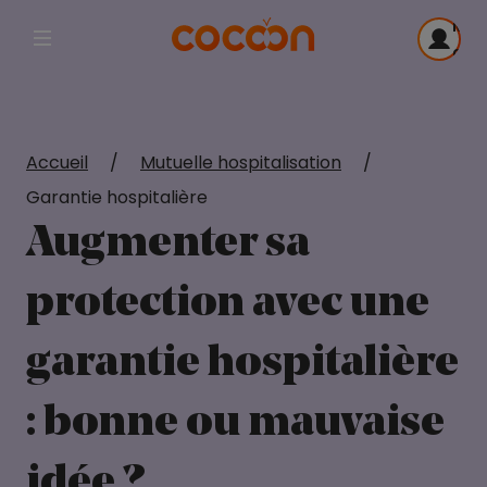
Me
Afficher la navigation principale
con
Accueil
/
Mutuelle hospitalisation
/
Garantie hospitalière
Augmenter sa
protection avec une
garantie hospitalière
: bonne ou mauvaise
idée ?