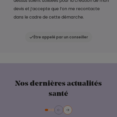
dessus soient utilisées pour la création de mon
devis et j’accepte que l’on me recontacte
dans le cadre de cette démarche.
Être appelé par un conseiller
Nos dernières actualités
santé
Précédent
Suivant
Diapositive numéro 2
Diapositive numéro 3
Diapositive numéro 1