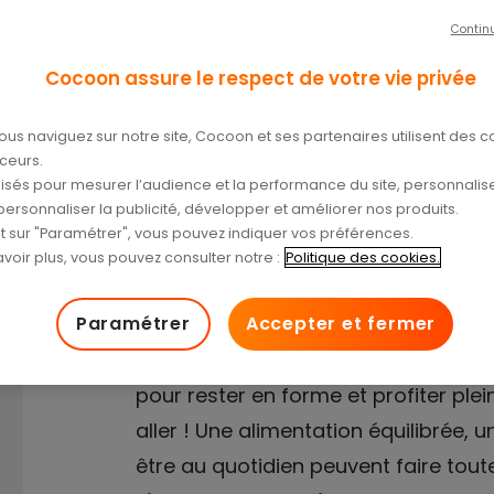
Contin
Cocoon assure le respect de votre vie privée
/03/2025
ous naviguez sur notre site, Cocoon et ses partenaires utilisent des c
aceurs.
tilisés pour mesurer l’audience et la performance du site, personnalise
personnaliser la publicité, développer et améliorer nos produits.
nt sur "Paramétrer", vous pouvez indiquer vos préférences.
voir plus, vous pouvez consulter notre :
Politique des cookies.
Paramétrer
Accepter et fermer
Passé la cinquantaine, il est plus i
pour rester en forme et profiter plei
aller ! Une alimentation équilibrée, u
être au quotidien peuvent faire toute