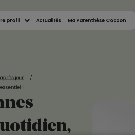
re profil
Actualités
Ma Parenthèse Cocoon
après jour
/
essentiel !
nnes
uotidien,