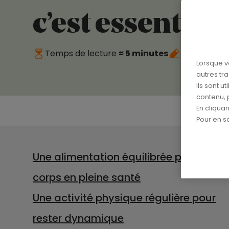
c’est essentiel !
Temps de lecture
≈ 5 minutes
Publié le
11
Lorsque v
autres tr
Ils sont u
contenu, 
En cliqua
Pour en sa
Une alimentation équilibrée pour un
corps en pleine santé
Une activité physique régulière pour
rester dynamique