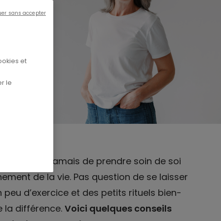
uer sans accepter
ookies et
r le
mportant que jamais de prendre soin de soi
nement de la vie. Pas question de se laisser
n peu d’exercice et des petits rituels bien-
 la différence.
Voici quelques conseils