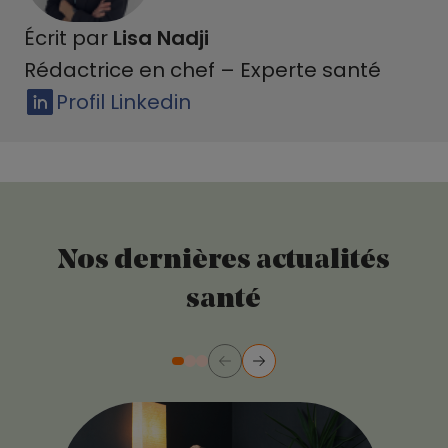
Écrit par
Lisa Nadji
Rédactrice en chef – Experte santé
Profil Linkedin
Nos dernières actualités
santé
Précédent
Suivant
Diapositive numéro 2
Diapositive numéro 3
Diapositive numéro 1