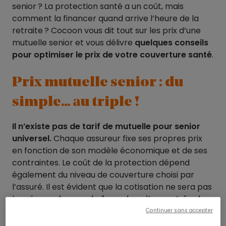
senior ? La protection santé a un coût, mais
comment la financer quand arrive l’heure de la
retraite ? Cocoon vous dit tout sur les prix d’une
mutuelle senior et vous délivre
quelques conseils
pour optimiser le prix de votre couverture santé
.
Prix mutuelle senior : du
simple… au triple !
Il n’existe pas de tarif de mutuelle pour senior
universel.
Chaque assureur fixe ses propres prix
en fonction de son modèle économique et de ses
contraintes. Le coût de la protection dépend
également du niveau de couverture choisi par
l’assuré. Il est évident que la cotisation ne sera pas
la même
selon que la formule soit en entrée de
gamme ou premium.
Continuer sans accepter