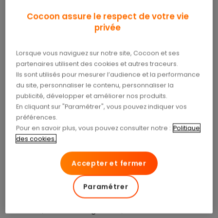
Néanmoins, il est juste de considérer que pour une
Cocoon assure le respect de votre vie
offre santé classique avec des remboursements
privée
partiels sur les principaux postes de soins, la
cotisation d’un senior généralement constatée
Lorsque vous naviguez sur notre site, Cocoon et ses
oscille
entre 75 € et 80 €.
partenaires utilisent des cookies et autres traceurs.
Ils sont utilisés pour mesurer l’audience et la performance
Mais il ne s’agit là que d’une moyenne. Un senior
du site, personnaliser le contenu, personnaliser la
voulant une garantie économique trouvera des
publicité, développer et améliorer nos produits.
contrats à 50 € tandis que celui en quête de
En cliquant sur "Paramétrer", vous pouvez indiquer vos
prestations renforcées sur des domaines coûteux
préférences.
devra payer plus de 100 € par mois pour sa
Pour en savoir plus, vous pouvez consulter notre :
Politique
mutuelle santé
.
des cookies.
Bon à savoir :
les personnes disposant de faibles
Accepter et fermer
ressources peuvent bénéficier de la
complémentaire santé solidaire
(CSS) aussi
Paramétrer
connue sous le nom de mutuelle à 1 €. Selon les
revenus, elle est soit gratuite, soit facturée 25 €