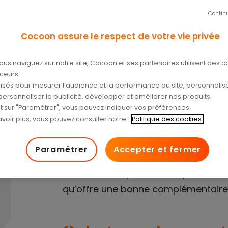
on santé ?
Contin
Cocoon assure le respect de votre vie privée
ous naviguez sur notre site, Cocoon et ses partenaires utilisent des c
aceurs.
tilisés pour mesurer l’audience et la performance du site, personnalise
personnaliser la publicité, développer et améliorer nos produits.
Certains soins sont indispensables p
nt sur "Paramétrer", vous pouvez indiquer vos préférences.
voir plus, vous pouvez consulter notre :
Politique des cookies.
Mais la prise en charge partielle d
laisse bien souvent un reste à char
Paramétrer
Accepter et fermer
à une
mutuelle santé
devient alors
s’assurer une protection optimale. O
qu’offre une bonne
complémentaire