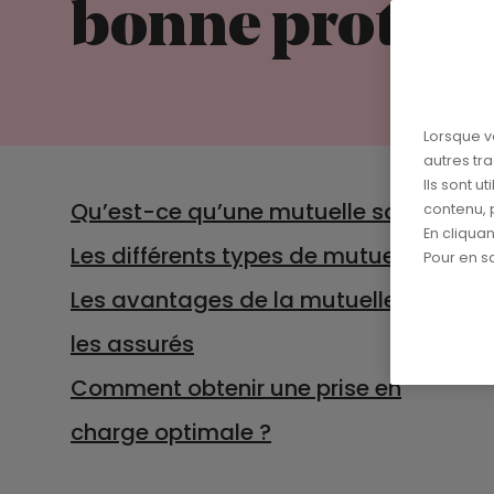
bonne protecti
Lorsque v
autres tr
Ils sont u
Qu’est-ce qu’une mutuelle santé ?
contenu, 
En cliqua
Les différents types de mutuelles
Pour en sa
Les avantages de la mutuelle pour
les assurés
Comment obtenir une prise en
charge optimale ?