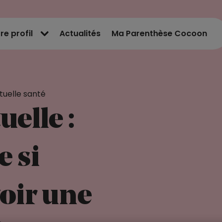
re profil
Actualités
Ma Parenthèse Cocoon
uelle santé
elle :
e si
oir une