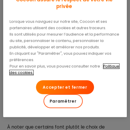
couverture obligatoire s’étend aux ayants droit
.
privée
Dans ce cas, la solution la plus économique est de
rattacher l’enfant sur le contrat du parent salarié,
quitte à ajouter une surcomplémentaire si les
Lorsque vous naviguez sur notre site, Cocoon et ses
garanties santé prévues par le contrat collectif
partenaires utilisent des cookies et autres traceurs.
Ils sont utilisés pour mesurer l’audience et la performance
s’avèrent insuffisantes.
du site, personnaliser le contenu, personnaliser la
publicité, développer et améliorer nos produits.
Lorsqu’aucun des parents n’est salarié,
il peut être
En cliquant sur "Paramétrer", vous pouvez indiquer vos
plus judicieux d’opter pour une seule
mutuelle
préférences.
santé pour la famille
. Elles offrent une couverture
Pour en savoir plus, vous pouvez consulter notre :
Politique
identique pour chaque membre du foyer et en
des cookies.
plus, facilitent les démarches au quotidien avec un
interlocuteur unique au lieu de plusieurs. Un seul
Accepter et fermer
contrat et une seule adresse à laquelle envoyer
ses demandes remboursements, cela simplifie la
Paramétrer
gestion de l’administratif et permet de se
consacrer à l’essentiel :
la famille
.
À noter que certains font plutôt le choix de