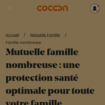
Me
Afficher la navigation principale
con
Accueil
/
Mutuelle Famille
/
Famille nombreuse
Mutuelle famille
nombreuse : une
protection santé
optimale pour toute
votre famille