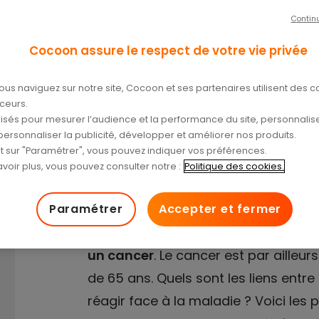
Contin
es ?
Cocoon assure le respect de votre vie privée
/04/2024
ous naviguez sur notre site, Cocoon et ses partenaires utilisent des c
aceurs.
tilisés pour mesurer l’audience et la performance du site, personnalise
personnaliser la publicité, développer et améliorer nos produits.
nt sur "Paramétrer", vous pouvez indiquer vos préférences.
voir plus, vous pouvez consulter notre :
Politique des cookies.
Paramétrer
Accepter et fermer
En France,
les seniors représentent
un cancer
. Le cancer est par ailleu
de 65 ans. Quels sont les liens en
réagir face à la maladie ? Voici les 