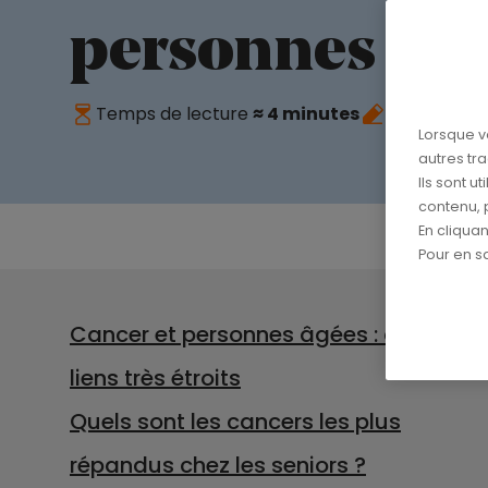
personnes âgé
Temps de lecture
≈ 4 minutes
Publié le
26
Lorsque v
autres tr
Ils sont u
contenu, 
En cliqua
Pour en sa
Cancer et personnes âgées : des
liens très étroits
Quels sont les cancers les plus
répandus chez les seniors ?