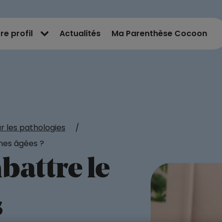
re profil
Actualités
Ma Parenthèse Cocoon
ur les pathologies
/
nes âgées ?
attre le
s