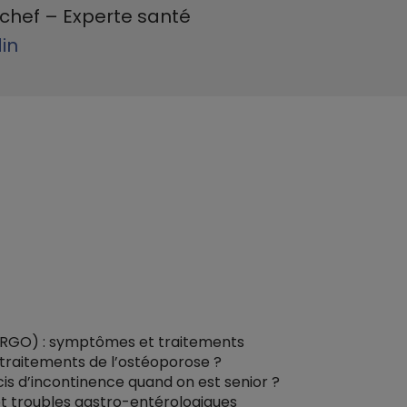
chef – Experte santé
din
(RGO) : symptômes et traitements
traitements de l’ostéoporose ?
s d’incontinence quand on est senior ?
 et troubles gastro-entérologiques