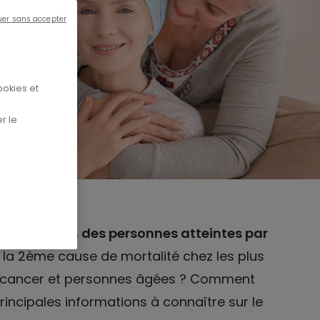
uer sans accepter
ookies et
r le
 plus de 60 % des personnes atteintes par
rs la 2ème cause de mortalité chez les plus
tre cancer et personnes âgées ? Comment
principales informations à connaître sur le