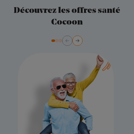
Découvrez les offres santé
Cocoon
Précédent
Suivant
Diapositive numéro 2
Diapositive numéro 3
Diapositive numéro 1