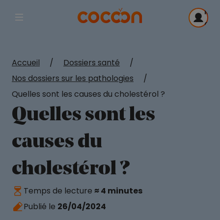
Me
Afficher la navigation principale
con
Accueil
/
Dossiers santé
/
Nos dossiers sur les pathologies
/
Quelles sont les causes du cholestérol ?
Quelles sont les
causes du
cholestérol ?
Temps de lecture
≈ 4 minutes
Publié le
26/04/2024