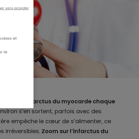
uer sans accepter
ookies et
r le
times d’un infarctus du myocarde chaque
 environ s’en sortent, parfois avec des
rtère empêche le cœur de s’alimenter, ce
irréversibles.
Zoom sur l’infarctus du