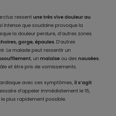
farctus ressent
une très vive douleur au
ssi intense que soudaine provoque la
rsque la douleur perdure, d’autres zones
hoires, gorge, épaules
. D’autres
ir. Le malade peut ressentir un
ssoufflement
, un
malaise
ou des
nausées
.
pâle et être pris de vomissements.
 cardiaque avec ces symptômes,
il s’agit
écessaire d’appeler immédiatement le 15,
s le plus rapidement possible.