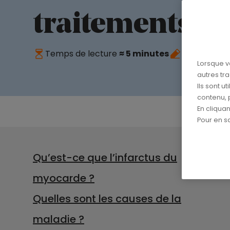
traitements
Temps de lecture
≈ 5 minutes
Publié le
26
Lorsque v
autres tr
Ils sont u
contenu, 
En cliqua
Pour en sa
Qu’est-ce que l’infarctus du
myocarde ?
Quelles sont les causes de la
maladie ?