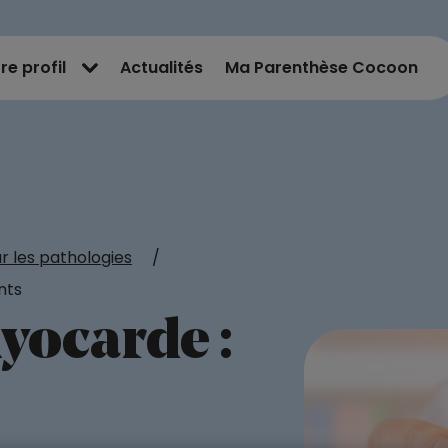
re profil
Actualités
Ma Parenthèse Cocoon
ur les pathologies
/
nts
yocarde :