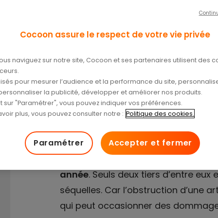
Contin
Cocoon assure le respect de votre vie privée
/04/2024
ous naviguez sur notre site, Cocoon et ses partenaires utilisent des c
aceurs.
tilisés pour mesurer l’audience et la performance du site, personnalise
personnaliser la publicité, développer et améliorer nos produits.
nt sur "Paramétrer", vous pouvez indiquer vos préférences.
voir plus, vous pouvez consulter notre :
Politique des cookies.
Paramétrer
Accepter et fermer
Plus de 100 000 Français sont vic
année
. Seuls deux tiers d’entre eux
séquelles. Car l’obstruction d’une a
qui peut occasionner des dommages 