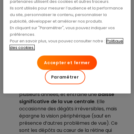
partenaires utilisent des cookies et autres traceurs.
Ils sont utilisés pour mesurer l’audience et la performance
La dégénérescence
du site, personnaliser le contenu, personnaliser la
publicité, développer et améliorer nos produits.
maculaire liée à l’âge, c’est
En cliquant sur "Paramétrer", vous pouvez indiquer vos
préférences.
quoi ?
Pour en savoir plus, vous pouvez consulter notre :
Politique
des cookies.
On distingue
deux types de DMLA :
Accepter et fermer
la première est la DMLA atrophique ou
sèche
. Il s’agit de la plus courante. Elle se
Paramétrer
caractérise par l’atrophie du centre de la
rétine, la macula. La maladie évolue sur
plusieurs années, et entraîne une
baisse
significative de la vue centrale
. Elle
occasionne des dégâts irréversibles, mais
épargne la vision périphérique (sauf en
présence d’autres problèmes de vue). Ce
sont les dépôts au cœur de la rétine qui