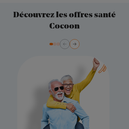
Découvrez les offres santé
Cocoon
Précédent
Suivant
Diapositive numéro 2
Diapositive numéro 3
Diapositive numéro 1