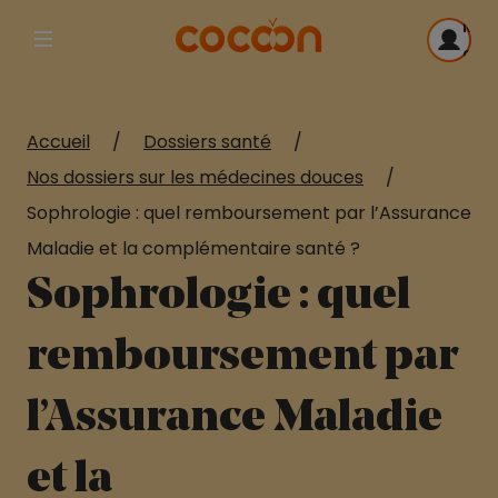
Me
Afficher la navigation principale
con
Accueil
/
Dossiers santé
/
Nos dossiers sur les médecines douces
/
Sophrologie : quel remboursement par l’Assurance
Maladie et la complémentaire santé ?
Sophrologie : quel
remboursement par
l’Assurance Maladie
et la