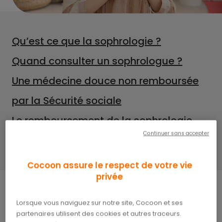
Qu’est ce que la sophrologie ?
Quand consulter un sophrologue ?
Une médecine douce non remboursée
par la Sécurité sociale
Le remboursement de la sophrologie
Continuer sans accepter
par la mutuelle
Cocoon assure le respect de votre vie
privée
Lorsque vous naviguez sur notre site, Cocoon et ses
Dans un environnement de plus en plus exigeant
partenaires utilisent des cookies et autres traceurs.
et stressant,
le recentrage sur soi
est devenu une