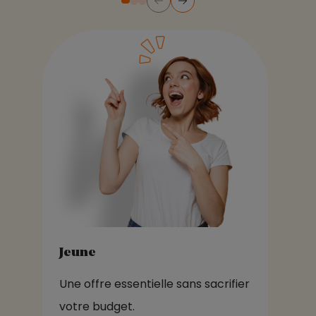
Diapositive numéro 2
Diapositive numéro 3
Diapositive numéro 1
Jeune
Une offre essentielle sans sacrifier
votre budget.