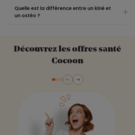
Quelle est la différence entre un kiné et
un ostéo ?
Découvrez les offres santé
Cocoon
Précédent
Suivant
Diapositive numéro 2
Diapositive numéro 3
Diapositive numéro 1