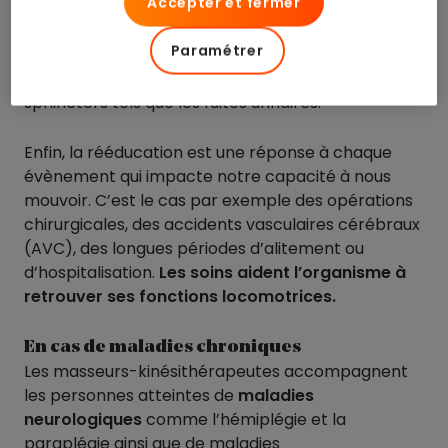
Accepter et fermer
accouchement par voie basse
, la rééducation
post-partum redonne au périnée son tonus.
Paramétrer
Réalisée dans les mois qui suivent l’accouchement,
elle pallie les effets du relâchement des
sphincters tels que les fuites urinaires.
Enfin, la rééducation est une réponse à chaque
évènement qui impacte notre capacité à nous
mouvoir. C’est le cas par exemple des opérations
chirurgicales, des accidents vasculaires cérébraux
(AVC), des longues périodes d’alitement ou
d’hospitalisation.
Les soins aident l’organisme à
retrouver ses fonctions locomotrices.
En cas de maladies chroniques
Les masseurs-kinésithérapeutes accompagnent
les personnes atteintes de
maladies
neurologiques
comme l’hémiplégie et la
paraplégie ainsi que de maladies