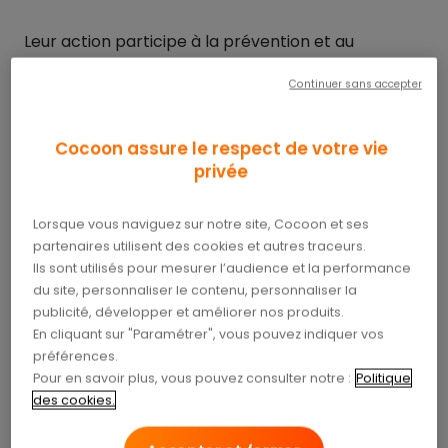
Leur action participe à la prévention et au
traitement des troubles liés au mouvement, à la
Continuer sans accepter
motricité et à certaines fonctions du corps
humain.
Cocoon assure le respect de votre vie
Il n’y a
pas de limite d’âge
pour rencontrer un
privée
kiné. Leur champ d’action s’étend des nouveau-
nés prématurés aux personnes âgées.
Lorsque vous naviguez sur notre site, Cocoon et ses
partenaires utilisent des cookies et autres traceurs.
Après un traumatisme
Ils sont utilisés pour mesurer l’audience et la performance
Les kinés assurent la rééducation après un
du site, personnaliser le contenu, personnaliser la
traumatisme.
Suite à une fracture ou une
publicité, développer et améliorer nos produits.
entorse
, la kinésithérapie aide les muscles à
En cliquant sur "Paramétrer", vous pouvez indiquer vos
retrouver leurs forces et leur mobilité.
préférences.
Pour en savoir plus, vous pouvez consulter notre :
Politique
des cookies.
Cette rééducation concerne aussi des muscles
moins visibles.
Après une grossesse et un