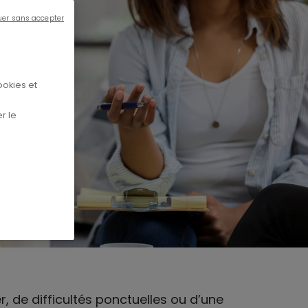
uer sans accepter
ookies et
r le
, de difficultés ponctuelles ou d’une