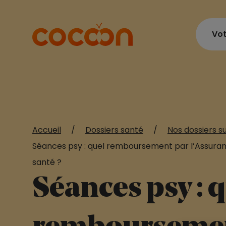
Vot
Accueil
/
Dossiers santé
/
Nos dossiers s
Séances psy : quel remboursement par l’Assura
santé ?
Séances psy : 