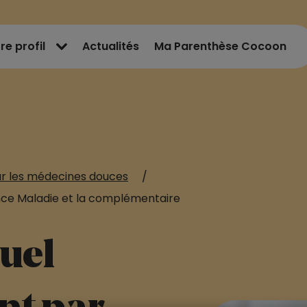
re profil
Actualités
Ma Parenthèse Cocoon
ur les médecines douces
/
nce Maladie et la complémentaire
quel