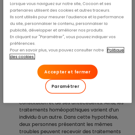
déséquilibre de l’organisme. En prescrivant des
Lorsque vous naviguez sur notre site, Cocoon et ses
médicaments homéopathiques, le praticien aide le
partenaires utilisent des cookies et autres traceurs.
patient à retrouver cet équilibre. Ainsi,
Ils sont utilisés pour mesurer l’audience et la performance
l’organisme est traité en profondeur
au-delà des
du site, personnaliser le contenu, personnaliser la
seuls symptômes.
publicité, développer et améliorer nos produits.
En cliquant sur "Paramétrer", vous pouvez indiquer vos
préférences.
Les différents principes de l’homéopathie
Pour en savoir plus, vous pouvez consulter notre :
Politique
L’homéopathie repose sur 3 grands principes :
des cookies.
La similitude
: il reprend l’adage “ Similia
Accepter et fermer
similibus curentur “. Autrement dit, le
semblable guérit le semblable.
Paramétrer
La loi de l’individuation
: chaque individu
social réagit différemment en raison de sa
constitution et de ses antécédents. Ainsi, les
traitements homéopathiques varient d’un
individu à un autre. Dans cette hypothèse,
deux personnes présentant les mêmes
troubles peuvent recevoir des traitements