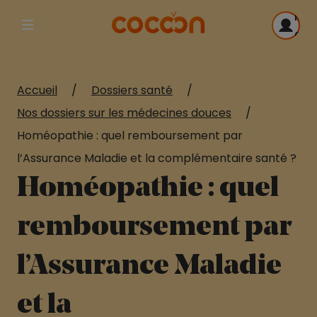
Me
Afficher la navigation principale
con
Accueil
/
Dossiers santé
/
Nos dossiers sur les médecines douces
/
Homéopathie : quel remboursement par
l’Assurance Maladie et la complémentaire santé ?
Homéopathie : quel
remboursement par
l’Assurance Maladie
et la