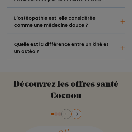
L’ostéopathie est-elle considérée
comme une médecine douce ?
Quelle est la différence entre un kiné et
un ostéo ?
Découvrez les offres santé
Cocoon
Précédent
Suivant
Diapositive numéro 2
Diapositive numéro 3
Diapositive numéro 1