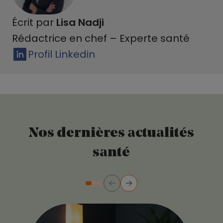
Écrit par
Lisa Nadji
Rédactrice en chef – Experte santé
Profil Linkedin
Nos dernières actualités
santé
Précédent
Suivant
Diapositive numéro 2
Diapositive numéro 3
Diapositive numéro 1