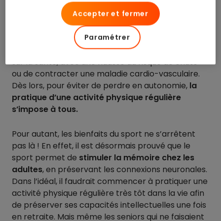
Pratiquer le
sport à 50 ans
est indispensable pour
Accepter et fermer
le corps humain, car cet âge marque une période
charnière où la force et la capacité musculaire
Paramétrer
peuvent chuter fortement si l’on reste inactif. Un
affaiblissement qui a des répercussions directes
sur la santé, avec une hausse du risque de chute
ou de contracter une maladie cardio-vasculaire.
Dès lors, pour éviter de perdre en autonomie,
la
pratique d’une activité physique régulière
s’impose à tous.
Pour autant, les bienfaits du sport ne s’arrêtent
pas là ! En effet, il est désormais prouvé que le
sport permet de
stimuler la mémoire chez les
adultes
, en préservant les connexions neuronales.
Dans l’idéal, il faudrait commencer à pratiquer une
activité physique régulière très tôt dans la vie afin
de préserver ses capacités intellectuelles une fois
en retraite. Mais même les seniors qui ne faisaient