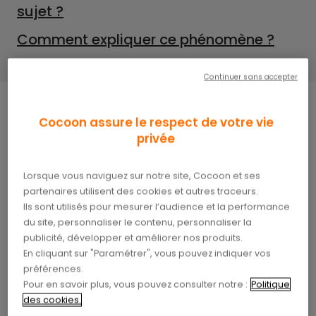
sujet ?
Comment expliquer ce phénomène ?
Continuer sans accepter
Cocoon assure le respect de votre vie
Non seulement les bienfaits du sport sur la santé
privée
sont indéniables, mais il s’avère qu’il peut aussi
stimuler les fonctions cérébrales des adultes, et
Lorsque vous naviguez sur notre site, Cocoon et ses
en particulier des seniors.
Le sport et la mémoire
partenaires utilisent des cookies et autres traceurs.
sont ainsi étroitement liés
comme l’ont
Ils sont utilisés pour mesurer l’audience et la performance
démontré de nombreuses études.
du site, personnaliser le contenu, personnaliser la
publicité, développer et améliorer nos produits.
En cliquant sur "Paramétrer", vous pouvez indiquer vos
Le bienfait du sport sur la
préférences.
mémoire
Pour en savoir plus, vous pouvez consulter notre :
Politique
des cookies.