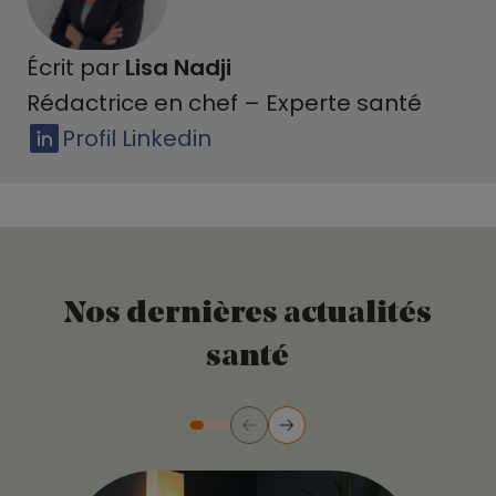
Écrit par
Lisa Nadji
Rédactrice en chef – Experte santé
Profil Linkedin
Nos dernières actualités
santé
Précédent
Suivant
Diapositive numéro 2
Diapositive numéro 3
Diapositive numéro 1