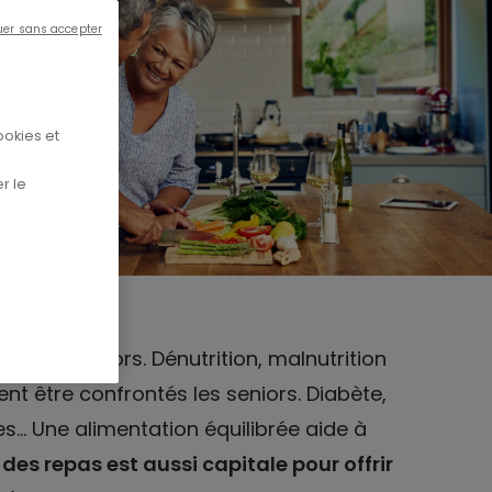
uer sans accepter
ookies et
r le
té des seniors. Dénutrition, malnutrition
t être confrontés les seniors. Diabète,
s… Une alimentation équilibrée aide à
des repas est aussi capitale pour offrir