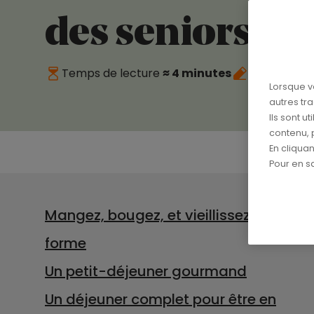
des seniors.
Temps de lecture
≈ 4 minutes
Publié le
03
Lorsque v
autres tr
Ils sont u
contenu, 
En cliqua
Pour en sa
Mangez, bougez, et vieillissez en
forme
Un petit-déjeuner gourmand
Un déjeuner complet pour être en