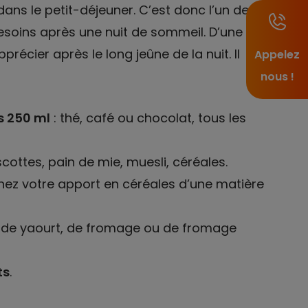
ans le petit-déjeuner. C’est donc l’un des
esoins après une nuit de sommeil. D’une
précier après le long jeûne de la nuit. Il
Appelez
nous !
s 250 ml
: thé, café ou chocolat, tous les
scottes, pain de mie, muesli, céréales.
nez votre apport en céréales d’une matière
de yaourt, de fromage ou de fromage
ts
.