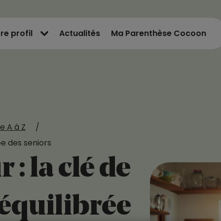
re profil
Actualités
Ma Parenthèse Cocoon
e A à Z
/
rée des seniors
 : la clé de
 équilibrée