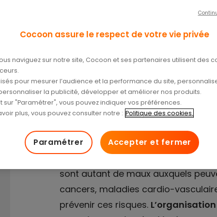
Contin
Cocoon assure le respect de votre vie privée
/04/2024
ous naviguez sur notre site, Cocoon et ses partenaires utilisent des c
aceurs.
tilisés pour mesurer l’audience et la performance du site, personnalise
personnaliser la publicité, développer et améliorer nos produits.
nt sur "Paramétrer", vous pouvez indiquer vos préférences.
voir plus, vous pouvez consulter notre :
Politique des cookies.
Paramétrer
Accepter et fermer
L’alimentation a un impact sur la san
sont autant de maux auxquels peuven
cancers, maladies cardio-vasculaire
prévenir ces risques.
L’organisation 