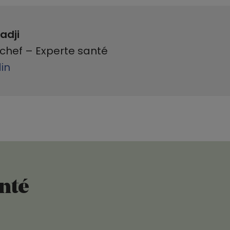
adji
chef – Experte santé
din
anté