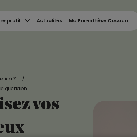
re profil
Actualités
Ma Parenthèse Cocoon
e A à Z
/
le quotidien
lisez vos
eux