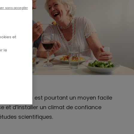
uer sans accepter
ookies et
r le
ion des repas est pourtant un moyen facile
e et d’installer un climat de confiance
études scientifiques.