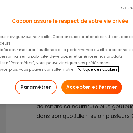
Contin
tidien.
Cocoon assure le respect de votre vie privée
/04/2024
ous naviguez sur notre site, Cocoon et ses partenaires utilisent des c
aceurs.
tilisés pour mesurer l’audience et la performance du site, personnalise
personnaliser la publicité, développer et améliorer nos produits.
nt sur "Paramétrer", vous pouvez indiquer vos préférences.
voir plus, vous pouvez consulter notre :
Politique des cookies.
Paramétrer
Accepter et fermer
Sujet rarement évoqué, la ritualisat
de rendre sa nourriture plus goûteus
dans son quotidien, selon plusieurs 