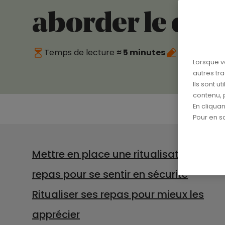
aborder le quo
Temps de lecture
≈ 5 minutes
Publié le
10
Lorsque v
autres tr
Ils sont u
contenu, 
En cliqua
Pour en sa
Mettre en place une ritualisation des
repas pour se sentir en sécurité
Ritualiser ses repas pour mieux les
apprécier