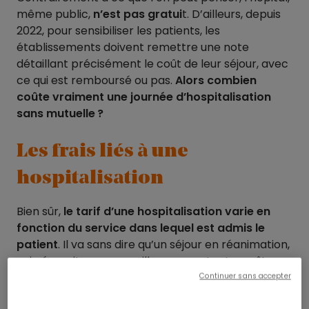
même public,
n’est pas gratui
t. D’ailleurs, depuis
2022, pour sensibiliser les patients, les
établissements doivent remettre une note
détaillant précisément le coût de leur séjour, avec
ce qui est remboursé ou pas.
Alors combien
coûte vraiment une journée d’hospitalisation
sans mutuelle ?
Les frais liés à une
hospitalisation
Bien sûr,
le tarif d’une hospitalisation varie en
fonction du service dans lequel est admis le
patient
. Il va sans dire qu’un séjour en réanimation,
qui nécessite une surveillance constante, coûte
plus cher qu’une admission pour une petite
Continuer sans accepter
chirurgie. Le coût dépend aussi de
la nature de