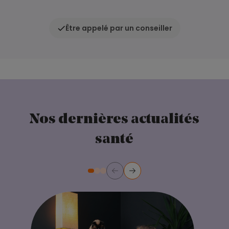
Être appelé par un conseiller
Nos dernières actualités
santé
Précédent
Suivant
Diapositive numéro 2
Diapositive numéro 3
Diapositive numéro 1