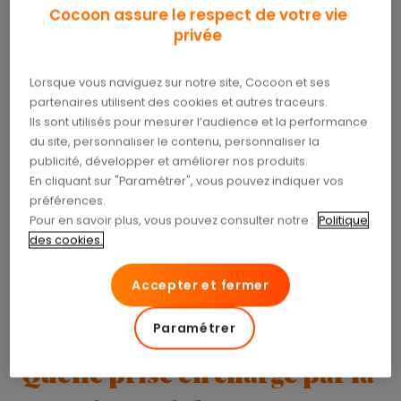
l’établissement
(public, privé), de la ville, de la
Cocoon assure le respect de votre vie
région…
privée
Les analyses faites ces dernières années sur le prix
Lorsque vous naviguez sur notre site, Cocoon et ses
d’une hospitalisation démontrent qu’
une journée
partenaires utilisent des cookies et autres traceurs.
d’hospitalisation coûte en moyenne 1 370 €
Ils sont utilisés pour mesurer l’audience et la performance
dans un service de médecine ; 1 700 € dans un
du site, personnaliser le contenu, personnaliser la
service de chirurgie et plus de 3 000 € en soins
publicité, développer et améliorer nos produits.
intensifs ! Des frais bien souvent ignorés de la
En cliquant sur "Paramétrer", vous pouvez indiquer vos
plupart des patients.
préférences.
Pour en savoir plus, vous pouvez consulter notre :
Politique
Il faut savoir que dans le tarif journalier d’une
des cookies.
hospitalisation, la part des salaires du personnel
en représente 70 % , celle des médicaments et
Accepter et fermer
dispositifs médicaux 13 %, celle des charges fixes 9
% et enfin celle de l’immobilier 8 %.
Paramétrer
Quelle prise en charge par la