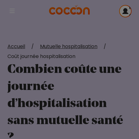
Me
Afficher la navigation principale
con
Accueil
/
Mutuelle hospitalisation
/
Coût journée hospitalisation
Combien coûte une
journée
d’hospitalisation
sans mutuelle santé
?