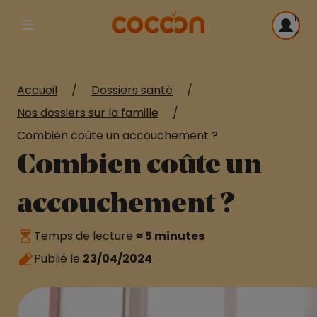
Me
Afficher la navigation principale
con
Accueil
/
Dossiers santé
/
Nos dossiers sur la famille
/
Combien coûte un accouchement ?
Combien coûte un
accouchement ?
Temps de lecture
≈ 5 minutes
Publié le
23/04/2024