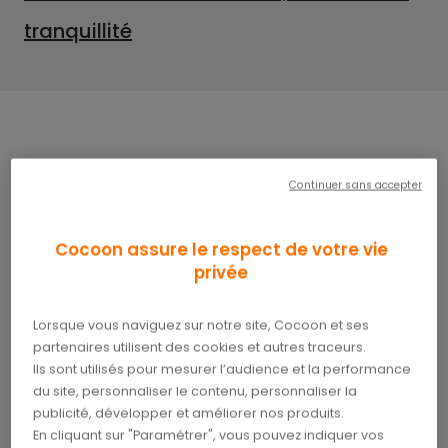
tranquillité
Parmi les interrogations de la future maman
Continuer sans accepter
relatives aux coûts liés à sa grossesse, celles
concernant le prix de l’accouchement arrivent en
tête. Sur ce point, pour éviter les mauvaises
Cocoon assure le respect de votre vie
surprises, il est préférable de bien se renseigner
privée
sur les tarifs de l’établissement choisi et surtout,
de souscrire en amont à une
mutuelle santé
.
Lorsque vous naviguez sur notre site, Cocoon et ses
partenaires utilisent des cookies et autres traceurs.
Quels sont les frais liés à
Ils sont utilisés pour mesurer l’audience et la performance
du site, personnaliser le contenu, personnaliser la
l’accouchement ?
publicité, développer et améliorer nos produits.
En cliquant sur "Paramétrer", vous pouvez indiquer vos