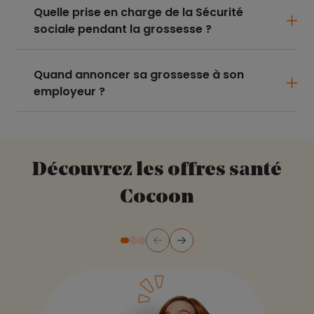
Quelle prise en charge de la Sécurité
sociale pendant la grossesse ?
Quand annoncer sa grossesse à son
employeur ?
Découvrez les offres santé
Cocoon
Précédent
Suivant
Diapositive numéro 2
Diapositive numéro 3
Diapositive numéro 1