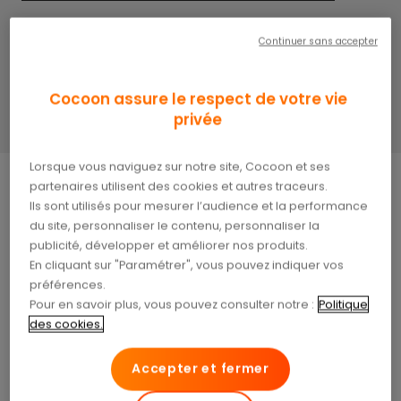
Une formation obligatoire
Continuer sans accepter
Un champ de compétences élargit
Prolongement des ordonnances
Cocoon assure le respect de votre vie
privée
Lorsque vous naviguez sur notre site, Cocoon et ses
partenaires utilisent des cookies et autres traceurs.
Ils sont utilisés pour mesurer l’audience et la performance
C’est officiel !
Désormais, les patients peuvent se
du site, personnaliser le contenu, personnaliser la
rendre directement en pharmacie pour obtenir
publicité, développer et améliorer nos produits.
une prescription de vaccin et son administration,
En cliquant sur "Paramétrer", vous pouvez indiquer vos
supprimant ainsi la nécessité de multiples
préférences.
Pour en savoir plus, vous pouvez consulter notre :
Politique
déplacements chez le médecin.rnrnLe nouveau
des cookies.
décret, publié le 9 août dernier, annonce en effet
de nouvelles compétences pour les pharmaciens,
Accepter et fermer
les infirmiers et les sages-femmes en matière de
vaccination. Ce changement est accueilli avec