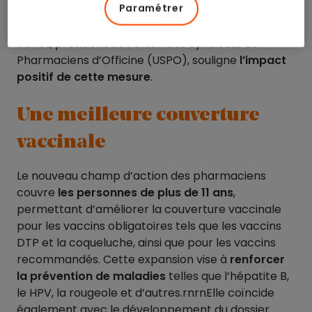
Paramétrer
enthousiasme, car il répond aux attentes tant des
professionnels que des patients. Pierre-Olivier
Variot, président de l’Union des Syndicats de
Pharmaciens d’Officine (USPO), souligne
l’impact
positif de cette mesure
.
Une meilleure couverture
vaccinale
Le nouveau champ d’action des pharmaciens
couvre
les personnes de plus de 11 ans
,
permettant d’améliorer la couverture vaccinale
pour les vaccins obligatoires tels que les vaccins
DTP et la coqueluche, ainsi que pour les vaccins
recommandés. Cette expansion vise à
renforcer
la prévention de maladies
telles que l’hépatite B,
le HPV, la rougeole et d’autres.rnrnElle coïncide
également avec le développement du dossier