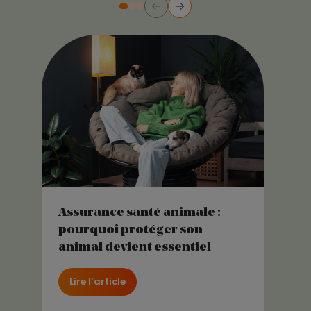
Précédent
Suivant
Diapositive numéro 2
Diapositive numéro 3
Diapositive numéro 1
Assurance santé animale :
pourquoi protéger son
animal devient essentiel
Lire l’article