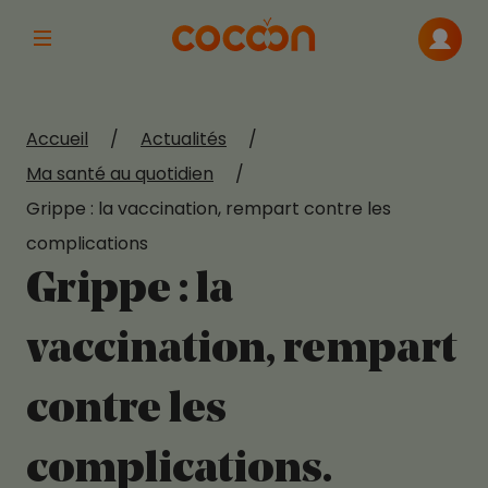
Afficher la navigation principale
Me con
Accueil
/
Actualités
/
Ma santé au quotidien
/
Grippe : la vaccination, rempart contre les
complications
Grippe : la
vaccination, rempart
contre les
complications.