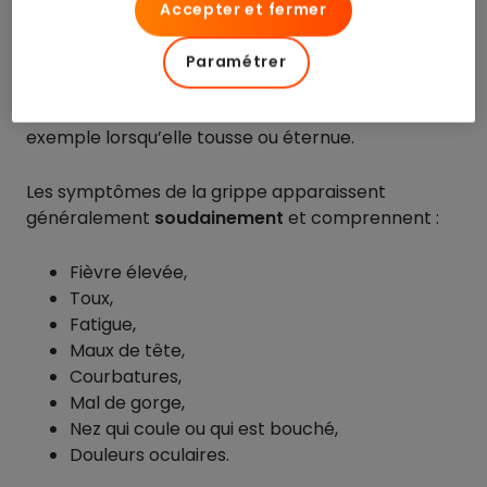
Accepter et fermer
La grippe est une infection respiratoire causée par
un virus de la famille des orthomyxoviridae. Elle se
Paramétrer
transmet par contact avec les
sécrétions
respiratoires d’une personne infectée
, par
exemple lorsqu’elle tousse ou éternue.
Les symptômes de la grippe apparaissent
généralement
soudainement
et comprennent :
Fièvre élevée,
Toux,
Fatigue,
Maux de tête,
Courbatures,
Mal de gorge,
Nez qui coule ou qui est bouché,
Douleurs oculaires.