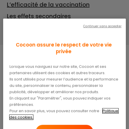
L’efficacité de la vaccination
Les effets secondaires
Conseils pour se protéger de la grippe
Continuer sans accepter
Cocoon assure le respect de votre vie
privée
La grippe est une infection respiratoire virale qui
Lorsque vous naviguez sur notre site, Cocoon et ses
partenaires utilisent des cookies et autres traceurs.
peut être grave, voire mortelle, pour les
Ils sont utilisés pour mesurer l’audience et la performance
personnes à risque. La vaccination est
la meilleure
du site, personnaliser le contenu, personnaliser la
protection contre la grippe
. Elle permet de
publicité, développer et améliorer nos produits.
réduire le risque de contracter la maladie, de
En cliquant sur "Paramétrer", vous pouvez indiquer vos
développer des complications graves et de
préférences.
mourir.
Pour en savoir plus, vous pouvez consulter notre :
Politique
des cookies.
Qu’est-ce que la grippe ?