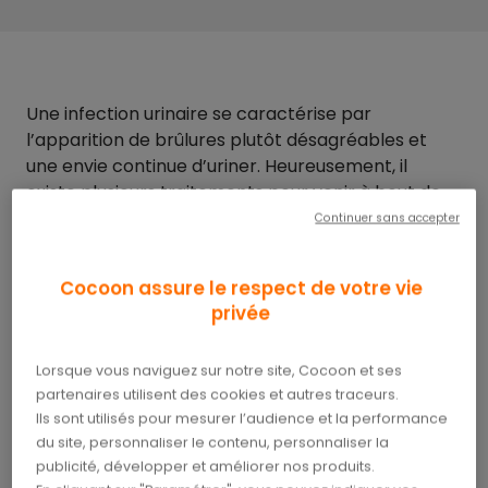
Une infection urinaire se caractérise par
l’apparition de brûlures plutôt désagréables et
une envie continue d’uriner. Heureusement, il
existe plusieurs traitements pour venir à bout de
cette inflammation de la vessie.
Continuer sans accepter
Les symptômes de
Cocoon assure le respect de votre vie
privée
l’infection urinaire
Plusieurs parties du système urinaire peuvent être
Lorsque vous naviguez sur notre site, Cocoon et ses
partenaires utilisent des cookies et autres traceurs.
concernées par une infection urinaire. Il s’agit des
Ils sont utilisés pour mesurer l’audience et la performance
uretères
, de la
vessie
, des
reins
et de l’
urètre
.
du site, personnaliser le contenu, personnaliser la
Cela se traduit généralement par des douleurs ou
publicité, développer et améliorer nos produits.
un effet de brûlure au moment d’uriner. A cela