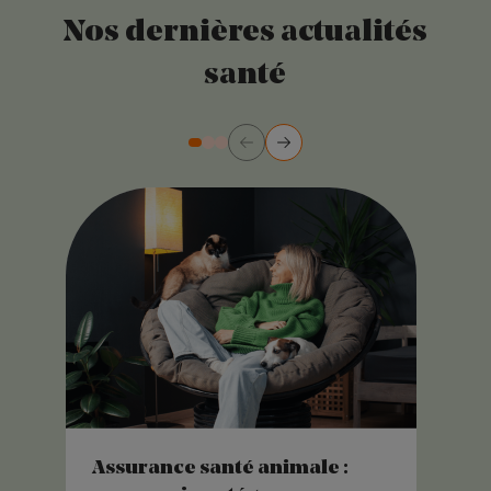
Nos dernières actualités
santé
Précédent
Suivant
Diapositive numéro 2
Diapositive numéro 3
Diapositive numéro 1
Assurance santé animale :