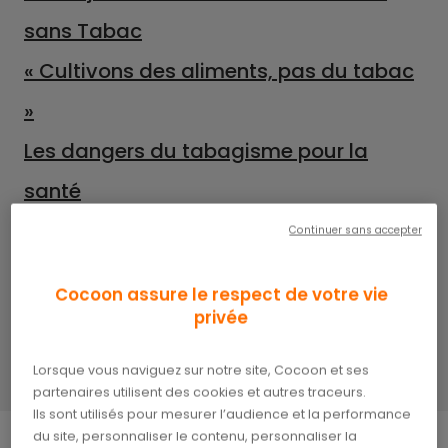
sans Tabac
« Cultivons des aliments, pas du tabac
»
Les dangers du tabagisme pour la
santé
Les mesures pour lutter contre le
Continuer sans accepter
tabagisme
Cocoon assure le respect de votre vie
Sensibiliser et engager
privée
Un monde sans fumée, c’est possible !
Lorsque vous naviguez sur notre site, Cocoon et ses
partenaires utilisent des cookies et autres traceurs.
Ils sont utilisés pour mesurer l’audience et la performance
du site, personnaliser le contenu, personnaliser la