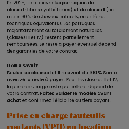
En 2026, cela couvre
les perruques de
classe
I
(fibres synthétiques)
et de classe
II
(au
moins 30 % de cheveux naturels, ou critères
techniques équivalents). Les perruques
majoritairement ou totalement naturelles
(classes III et IV) restent partiellement
remboursées. Le reste à payer éventuel dépend
des garanties de votre contrat.
Bon à savoir
Seules les classes
I et II rel
èvent du 100
% Sant
é
avec z
éro reste
à payer.
Pour les classes III et IV,
la prise en charge reste partielle et dépend de
votre contrat.
Faites valider le modèle avant
achat
et confirmez l’éligibilité au tiers payant.
Prise en charge fauteuils
roulants (VPH) en location