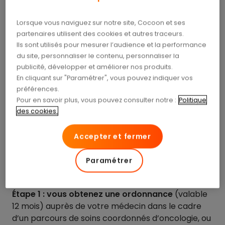
perruques et accessoires
capillaires
Lorsque vous naviguez sur notre site, Cocoon et ses
partenaires utilisent des cookies et autres traceurs.
Ils sont utilisés pour mesurer l’audience et la performance
Les personnes qui perdent leurs cheveux de
du site, personnaliser le contenu, personnaliser la
manière temporaire ou définitive à cause d’une
publicité, développer et améliorer nos produits.
maladie ou d’un traitement (par exemple une
En cliquant sur "Paramétrer", vous pouvez indiquer vos
chimiothérapie ou une alopécie universelle)
préférences.
peuvent bénéficier d’une prise en charge pour une
Pour en savoir plus, vous pouvez consulter notre :
Politique
perruque médicale ou pour des accessoires
des cookies.
(foulard, turban, bonnet).
Accepter et fermer
Comment ça marche ?
Pour en bénéficier, il est important de respecter
Paramétrer
les étapes suivantes.
Étape 1 : vous obtenez une ordonnance
(valable
12 mois) auprès de votre médecin dans le cadre
d’un parcours de soins coordonnés d’oncologie, ou