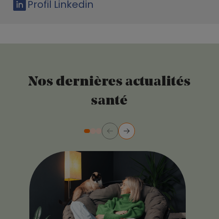
Profil Linkedin
Nos dernières actualités
santé
Précédent
Suivant
Diapositive numéro 2
Diapositive numéro 3
Diapositive numéro 1