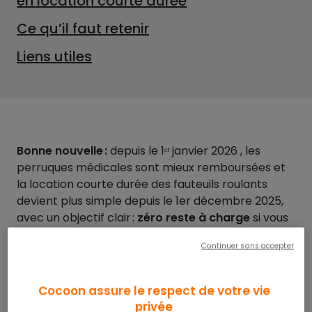
en location courte durée
Ce qu’il faut retenir
Liens utiles
Bonne nouvelle :
depuis le 1ᵉʳ janvier 2026 , les
perruques médicales sont mieux remboursées et
la location courte durée des fauteuils roulants
devient plus simple depuis le 1er décembre 2025,
avec un objectif clair :
zéro reste à charge
si vous
êtes adhérent à une offre santé responsable,
Continuer sans accepter
lorsque les conditions sont réunies.
Prise en charge des
Cocoon assure le respect de votre vie
privée