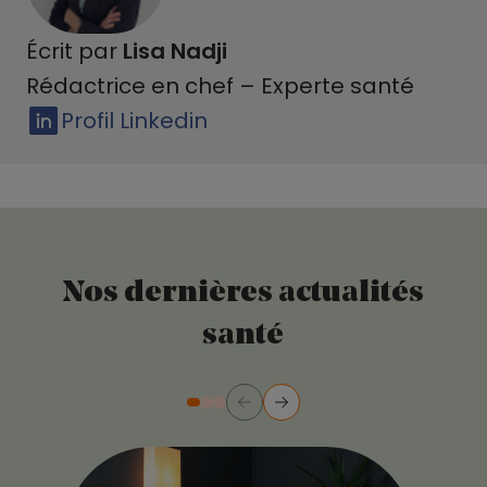
Écrit par
Lisa Nadji
Rédactrice en chef – Experte santé
Profil Linkedin
Nos dernières actualités
santé
Précédent
Suivant
Diapositive numéro 2
Diapositive numéro 3
Diapositive numéro 1