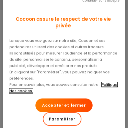
Continuer sans accepter
Cocoon assure le respect de votre vie
privée
Écouter la voix d’un proche, reconnaître un rire,
savourer une musique… L’audition crée des liens,
Lorsque vous naviguez sur notre site, Cocoon et ses
nourrit nos émotions et nous accompagne tout au
partenaires utilisent des cookies et autres traceurs.
long de la vie.
Chaque 3 mars, la Journée
Ils sont utilisés pour mesurer l’audience et la performance
mondiale de l’audition nous rappelle à quel point
du site, personnaliser le contenu, personnaliser la
ce sens mérite toute notre attention.
publicité, développer et améliorer nos produits.
En cliquant sur "Paramétrer", vous pouvez indiquer vos
préférences.
Pourquoi la Journée
Pour en savoir plus, vous pouvez consulter notre :
Politique
des cookies.
mondiale de l’audition est
essentielle
Accepter et fermer
Transports, concerts, écouteurs au quotidien :
Paramétrer
sans s’en rendre compte, notre oreille est souvent