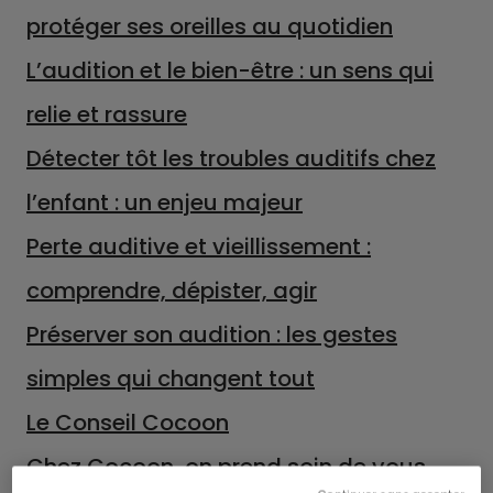
protéger ses oreilles au quotidien
L’audition et le bien-être : un sens qui
relie et rassure
Détecter tôt les troubles auditifs chez
l’enfant : un enjeu majeur
Perte auditive et vieillissement :
comprendre, dépister, agir
Préserver son audition : les gestes
simples qui changent tout
Le Conseil Cocoon
Chez Cocoon, on prend soin de vous