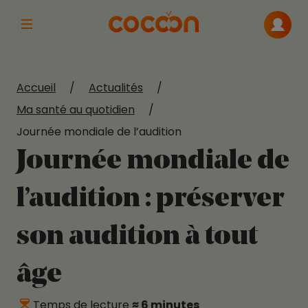
Afficher la navigation principale
Me con
Accueil
/
Actualités
/
Ma santé au quotidien
/
Journée mondiale de l’audition
Journée mondiale de
l’audition : préserver
son audition à tout
âge
Temps de lecture
≈ 6 minutes