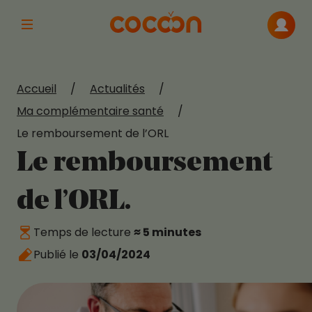
Afficher la navigation principale
Me con
Accueil
/
Actualités
/
Ma complémentaire santé
/
Le remboursement de l’ORL
Le remboursement
de l’ORL.
Temps de lecture
≈ 5 minutes
Publié le
03/04/2024