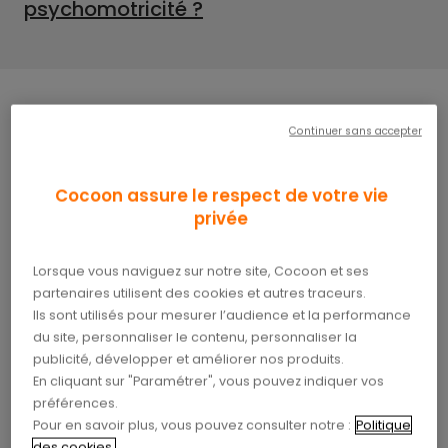
psychomotricité ?
Continuer sans accepter
La psychomotricité est une
discipline
paramédicale
qui vise à favoriser le
développement psychomoteur de l’enfant, de
Cocoon assure le respect de votre vie
l’adolescent ou de l’adulte. Elle s’intéresse aux
privée
interactions entre le corps, le psychisme et le
social.
Lorsque vous naviguez sur notre site, Cocoon et ses
partenaires utilisent des cookies et autres traceurs.
Ils sont utilisés pour mesurer l’audience et la performance
Quand consulter un
du site, personnaliser le contenu, personnaliser la
psychomotricien ?
publicité, développer et améliorer nos produits.
En cliquant sur "Paramétrer", vous pouvez indiquer vos
préférences.
Il existe de nombreuses raisons de consulter un
Pour en savoir plus, vous pouvez consulter notre :
Politique
psychomotricien. Voici quelques exemples :
des cookies.