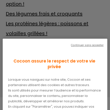
option !
Des légumes frais et croquants
Les protéines légères : poissons et
volailles grillées !
Les produits laitiers frais : yaourts et
Continuer sans accepter
fromages blancs !
Cocoon assure le respect de votre vie
Les glaces faites maison : gourmandise
privée
rafraîchissante !
Lorsque vous naviguez sur notre site, Cocoon et ses
Ce qu’il faut retenir
partenaires utilisent des cookies et autres traceurs.
Ils sont utilisés pour mesurer l’audience et la performance
du site, personnaliser le contenu, personnaliser la
publicité, développer et améliorer nos produits.
En cliquant sur "Paramétrer", vous pouvez indiquer vos