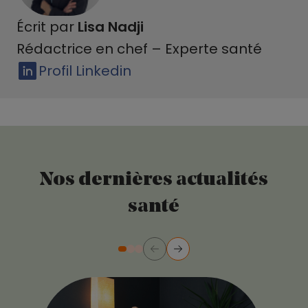
Écrit par
Lisa Nadji
Rédactrice en chef – Experte santé
Profil Linkedin
Nos dernières actualités
santé
Précédent
Suivant
Diapositive numéro 2
Diapositive numéro 3
Diapositive numéro 1