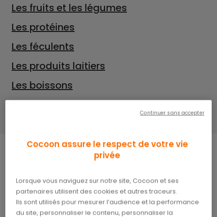
Les fruits et les légumes
Les protéines
Les féculents
Les produits laitiers
Les boissons
Derniers conseils
Continuer sans accepter
Cocoon assure le respect de votre vie
privée
L’alimentation des seniors doit être équilibrée et
variée, comme c’est le cas tout au long de la vie.
Lorsque vous naviguez sur notre site, Cocoon et ses
partenaires utilisent des cookies et autres traceurs.
Toutefois, après 50 ans, certains besoins
Ils sont utilisés pour mesurer l’audience et la performance
spécifiques se font plus prégnants et peuvent
du site, personnaliser le contenu, personnaliser la
provoquer des dysfonctionnements de