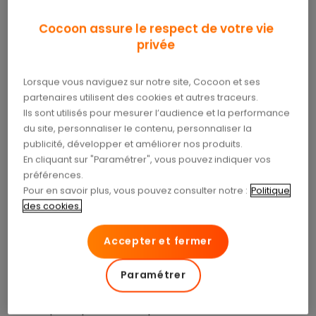
façon ponctuelle dans la vie d’un assuré mais aussi
être dû à une maladie chronique ou toute autre
Cocoon assure le respect de votre vie
pathologie entraînant des
séjours à l’hôpital plus
privée
réguliers
.
Lorsque vous naviguez sur notre site, Cocoon et ses
Voici quelques exemples d’hospitalisations
partenaires utilisent des cookies et autres traceurs.
nécessaires :
Ils sont utilisés pour mesurer l’audience et la performance
du site, personnaliser le contenu, personnaliser la
Après une chirurgie
: dans le cadre d’une
publicité, développer et améliorer nos produits.
intervention lourde, il est préférable que le
En cliquant sur "Paramétrer", vous pouvez indiquer vos
patient effectue sa convalescence dans un
préférences.
cadre sécurisé et médical. Pour cette raison,
Pour en savoir plus, vous pouvez consulter notre :
Politique
il doit prendre une chambre hospitalière afin
des cookies.
de recevoir les traitements médicaux
adéquats. Cependant, toutes les opérations
Accepter et fermer
ne nécessitent pas un séjour à l’hôpital. Si les
interventions sont légères, on parle alors
Paramétrer
d’hospitalisation ambulatoire, c’est-à-dire
que le patient a la possibilité de rentrer chez